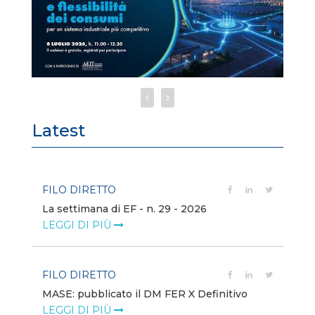
Latest
FILO DIRETTO
FI
La settimana di EF - n. 29 - 2026
Bo
LEGGI DI PIÙ
LE
FILO DIRETTO
EV
MASE: pubblicato il DM FER X Definitivo
En
eq
LEGGI DI PIÙ