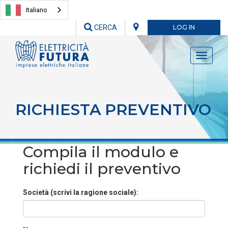
Italiano
CERCA
LOG IN
Toggle
navigati
RICHIESTA PREVENTIVO
Compila il modulo e
richiedi il preventivo
Società (scrivi la ragione sociale):