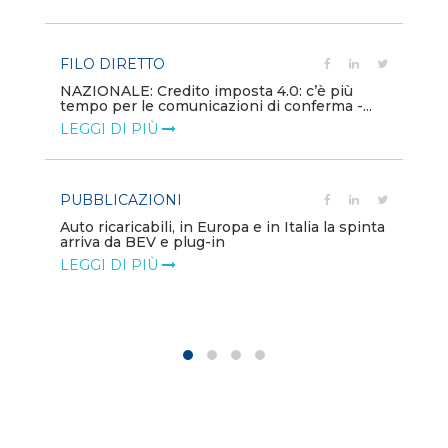
LE
FILO DIRETTO
PU
NAZIONALE: Credito imposta 4.0: c’è più
tempo per le comunicazioni di conferma -...
Min
gl
LEGGI DI PIÙ
LE
PUBBLICAZIONI
PO
Auto ricaricabili, in Europa e in Italia la spinta
arriva da BEV e plug-in
Mo
va
LEGGI DI PIÙ
LE