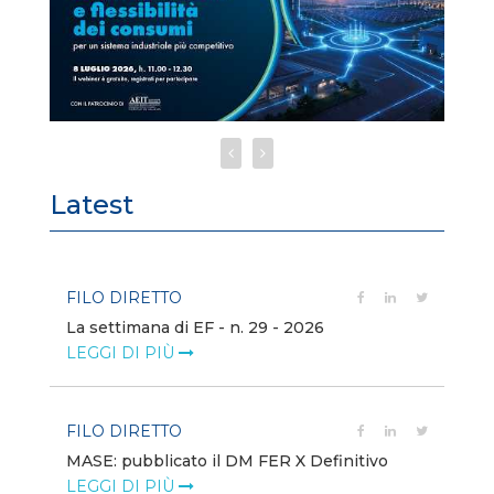
Latest
FILO DIRETTO
FI
La settimana di EF - n. 29 - 2026
Bo
LEGGI DI PIÙ
LE
FILO DIRETTO
EV
MASE: pubblicato il DM FER X Definitivo
En
eq
LEGGI DI PIÙ