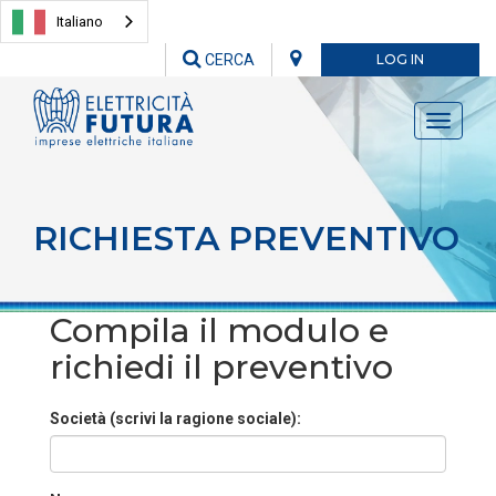
Italiano
CERCA
LOG IN
Toggle
navigati
RICHIESTA PREVENTIVO
Compila il modulo e
richiedi il preventivo
Società (scrivi la ragione sociale):