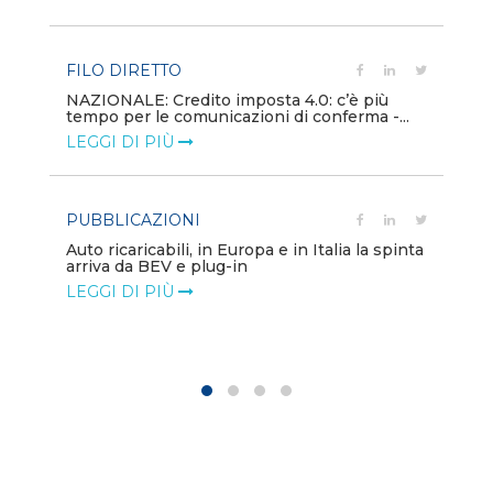
LE
FILO DIRETTO
PU
NAZIONALE: Credito imposta 4.0: c’è più
tempo per le comunicazioni di conferma -...
Min
gl
LEGGI DI PIÙ
LE
PUBBLICAZIONI
PO
Auto ricaricabili, in Europa e in Italia la spinta
arriva da BEV e plug-in
Mo
va
LEGGI DI PIÙ
LE