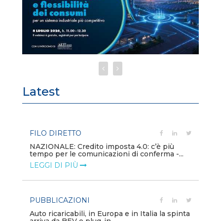
Latest
FILO DIRETTO
PU
NAZIONALE: Credito imposta 4.0: c’è più
Min
tempo per le comunicazioni di conferma -...
gl
LEGGI DI PIÙ
LE
PUBBLICAZIONI
PO
Auto ricaricabili, in Europa e in Italia la spinta
Mo