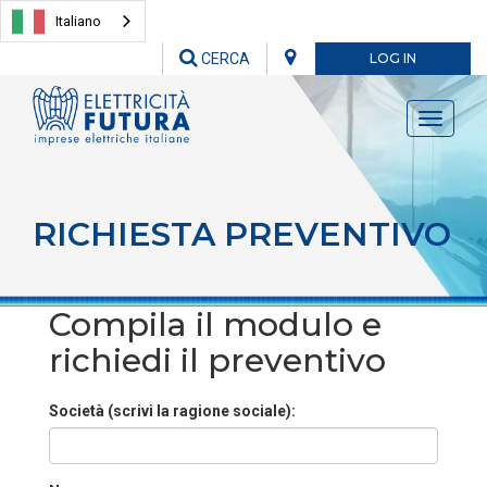
Italiano
CERCA
LOG IN
Toggle
navigati
RICHIESTA PREVENTIVO
Compila il modulo e
richiedi il preventivo
Società (scrivi la ragione sociale):