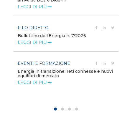
arriva da BEV e plug-in
va
LEGGI DI PIÙ
LE
FILO DIRETTO
PO
Bollettino dell'Energia n. 7/2026
Mi
dei
LEGGI DI PIÙ
LE
EVENTI E FORMAZIONE
ion
PO
Energia in transizione: reti connesse e nuovi
equilibri di mercato
Di
co
LEGGI DI PIÙ
LE