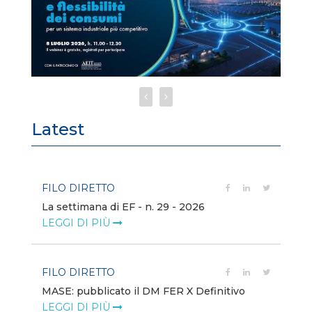
Latest
FILO DIRETTO
FI
La settimana di EF - n. 29 - 2026
Bo
LEGGI DI PIÙ
LE
FILO DIRETTO
EV
MASE: pubblicato il DM FER X Definitivo
En
eq
LEGGI DI PIÙ