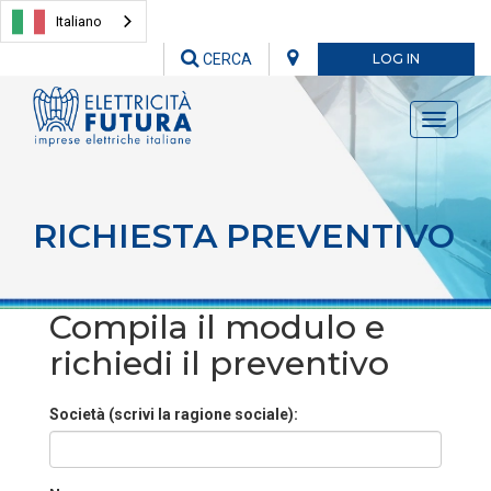
Italiano
CERCA
LOG IN
Toggle
navigati
RICHIESTA PREVENTIVO
Compila il modulo e
richiedi il preventivo
Società (scrivi la ragione sociale):