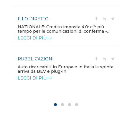
LE
FILO DIRETTO
PU
NAZIONALE: Credito imposta 4.0: c’è più
tempo per le comunicazioni di conferma -...
Min
gl
LEGGI DI PIÙ
LE
PUBBLICAZIONI
PO
Auto ricaricabili, in Europa e in Italia la spinta
arriva da BEV e plug-in
Mo
va
LEGGI DI PIÙ
LE