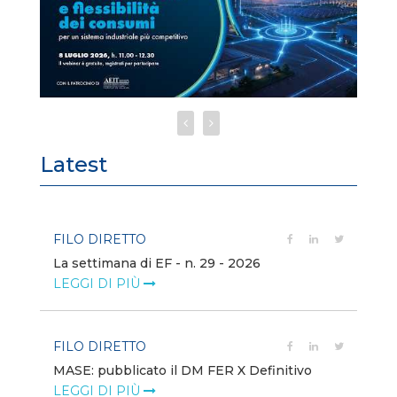
Latest
FILO DIRETTO
FI
La settimana di EF - n. 29 - 2026
Bo
LEGGI DI PIÙ
LE
FILO DIRETTO
EV
MASE: pubblicato il DM FER X Definitivo
En
eq
LEGGI DI PIÙ