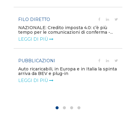
LE
FILO DIRETTO
PU
NAZIONALE: Credito imposta 4.0: c’è più
tempo per le comunicazioni di conferma -...
Min
gl
LEGGI DI PIÙ
LE
PUBBLICAZIONI
PO
Auto ricaricabili, in Europa e in Italia la spinta
arriva da BEV e plug-in
Mo
va
LEGGI DI PIÙ
LE