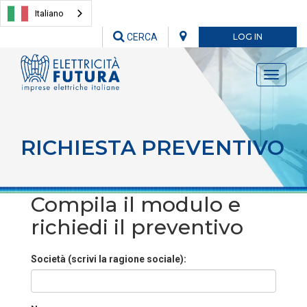
Italiano
CERCA
LOG IN
Toggle
navigati
RICHIESTA PREVENTIVO
Compila il modulo e
richiedi il preventivo
Società (scrivi la ragione sociale):