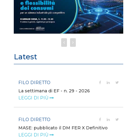
Latest
FILO DIRETTO
FI
La settimana di EF - n. 29 - 2026
Bo
LEGGI DI PIÙ
LE
FILO DIRETTO
EV
MASE: pubblicato il DM FER X Definitivo
En
eq
LEGGI DI PIÙ