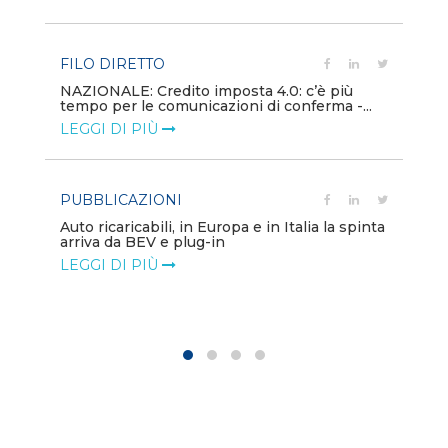
LE
FILO DIRETTO
PU
NAZIONALE: Credito imposta 4.0: c’è più
tempo per le comunicazioni di conferma -...
Min
gl
LEGGI DI PIÙ
LE
PUBBLICAZIONI
PO
Auto ricaricabili, in Europa e in Italia la spinta
arriva da BEV e plug-in
Mo
va
LEGGI DI PIÙ
LE