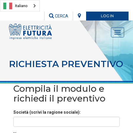
Italiano
CERCA
LOG IN
Toggle
navigati
RICHIESTA PREVENTIVO
Compila il modulo e
richiedi il preventivo
Società (scrivi la ragione sociale):