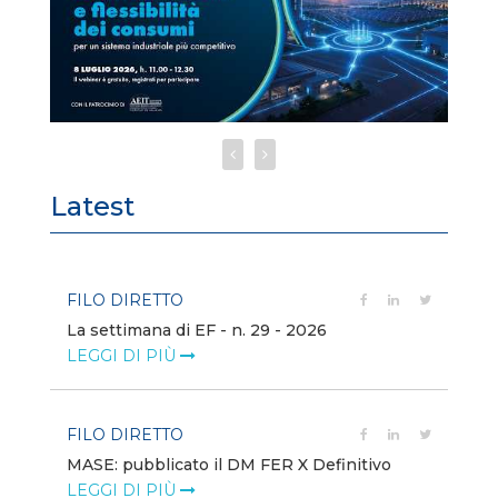
Latest
FILO DIRETTO
FI
La settimana di EF - n. 29 - 2026
Bo
LEGGI DI PIÙ
LE
FILO DIRETTO
EV
MASE: pubblicato il DM FER X Definitivo
En
eq
LEGGI DI PIÙ