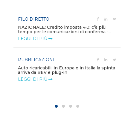
LE
FILO DIRETTO
PU
NAZIONALE: Credito imposta 4.0: c’è più
tempo per le comunicazioni di conferma -...
Min
gl
LEGGI DI PIÙ
LE
PUBBLICAZIONI
PO
Auto ricaricabili, in Europa e in Italia la spinta
arriva da BEV e plug-in
Mo
va
LEGGI DI PIÙ
LE