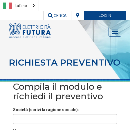
Italiano
CERCA
LOG IN
Toggle
navigati
RICHIESTA PREVENTIVO
Compila il modulo e
richiedi il preventivo
Società (scrivi la ragione sociale):