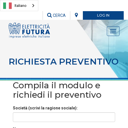
Italiano
CERCA
LOG IN
Toggle
navigati
RICHIESTA PREVENTIVO
Compila il modulo e
richiedi il preventivo
Società (scrivi la ragione sociale):