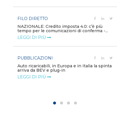
LE
FILO DIRETTO
PU
NAZIONALE: Credito imposta 4.0: c’è più
tempo per le comunicazioni di conferma -...
Min
gl
LEGGI DI PIÙ
LE
PUBBLICAZIONI
PO
Auto ricaricabili, in Europa e in Italia la spinta
arriva da BEV e plug-in
Mo
va
LEGGI DI PIÙ
LE