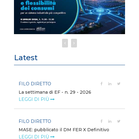
Latest
FILO DIRETTO
FI
La settimana di EF - n. 29 - 2026
Bo
LEGGI DI PIÙ
LE
FILO DIRETTO
EV
MASE: pubblicato il DM FER X Definitivo
En
eq
LEGGI DI PIÙ