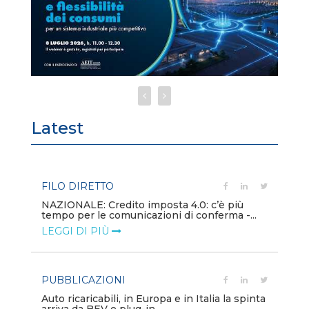
Latest
FILO DIRETTO
PU
NAZIONALE: Credito imposta 4.0: c’è più
Min
tempo per le comunicazioni di conferma -...
gl
LEGGI DI PIÙ
LE
PUBBLICAZIONI
PO
Auto ricaricabili, in Europa e in Italia la spinta
Mo