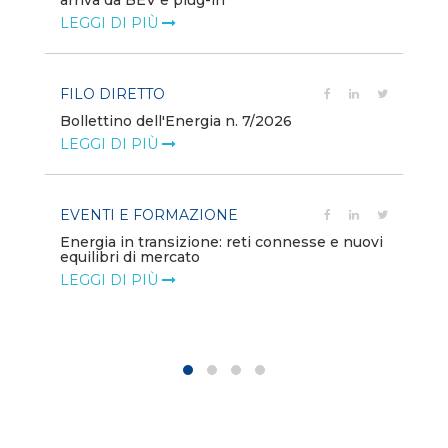
arriva da BEV e plug-in
va
LEGGI DI PIÙ
LE
FILO DIRETTO
PO
Bollettino dell'Energia n. 7/2026
Mi
dei
LEGGI DI PIÙ
LE
EVENTI E FORMAZIONE
ion
PO
Energia in transizione: reti connesse e nuovi
equilibri di mercato
Di
co
LEGGI DI PIÙ
LE