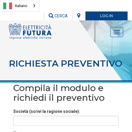
Italiano
CERCA
LOG IN
Toggle
navigati
RICHIESTA PREVENTIVO
Compila il modulo e
richiedi il preventivo
Società (scrivi la ragione sociale):