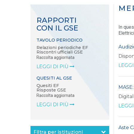
ME
RAPPORTI
CON IL GSE
In ques
Elettric
TAVOLO PERIODICO
Audizi
Relazioni periodiche EF
Riscontri ufficiali GSE
Dispon
Raccolta aggiornata
LEGGI
LEGGI DI PIÙ
QUESITI AL GSE
Quesiti EF
MASE: 
Risposte GSE
Raccolta aggiornata
Digita
LEGGI DI PIÙ
LEGGI
Aste C
Filtra per istituzioni