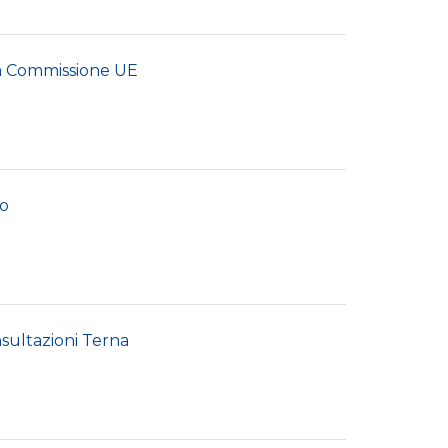
la Commissione UE
mo
sultazioni Terna