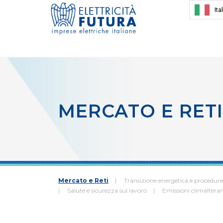
Ita
MERCATO E RETI
Mercato e Reti
Transizione energetica e procedure
Salute e sicurezza sul lavoro
Emissioni climalteran