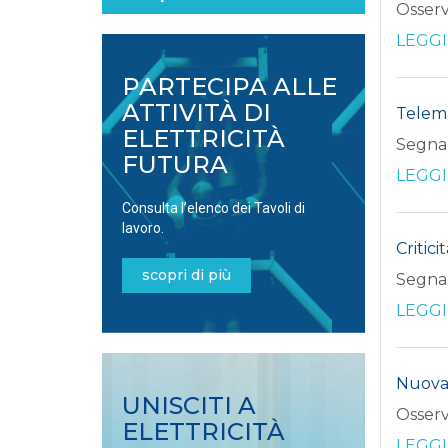
Osserv
LEGGI
PARTECIPA ALLE
ATTIVITÀ DI
Telema
ELETTRICITÀ
Segnal
FUTURA
LEGGI
Consulta l’elenco dei Tavoli di
lavoro.
Critic
scopri di più
Segnal
LEGGI
Nuova 
UNISCITI A
Osserv
ELETTRICITÀ
LEGGI