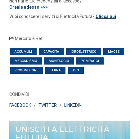
Non hai le tue credenziali di accesso?
Creale adesso >>>
Vuoi conoscere i servizi di Elettricità Futura?
Clicca qui
Mercato e Reti
ACCUMULI
CAPACITÀ
IDROELETTRICO
MACSE
MECCANISMO
MONTAGGIO
POMPAGGI
RICOGNIZIONE
TERNA
TSO
CONDIVIDI
FACEBOOK
/
TWITTER
/
LINKEDIN
UNISCITI A ELETTRICITÀ
FUTURA