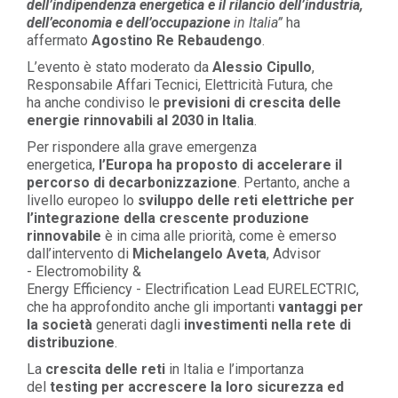
dell’indipendenza energetica e il rilancio dell’industria,
dell’economia e dell’occupazione
in Italia
”
ha
affermato
Agostino Re Rebaudengo
.
L’evento è stato moderato da
Alessio Cipullo
,
Responsabile Affari Tecnici, Elettricità Futura
, che
ha
anche
condiviso le
previsioni di crescita delle
energie rinnovabili al 2030 in Italia
.
Per rispondere alla grave emergenza
energetica,
l’Europa ha proposto di accelerare il
percorso di decarbonizzazione
. Pertanto, anche a
livello europeo l
o
sviluppo delle reti elettriche per
l’integrazione della crescente produzione
rinnovabile
è in cima alle priorità, come è emerso
dall’intervento di
Michelangelo Aveta
, Advisor
-
Electromobility
&
Energy
Efficiency
-
Electrification
Lead EURELECTRIC
,
che ha approfondito anche gli importanti
vantaggi per
la società
generati dagli
investimenti nella rete di
distribuzione
.
La
crescita delle reti
in Italia e l’importanza
del
testing per
accrescere la loro sicurezza ed