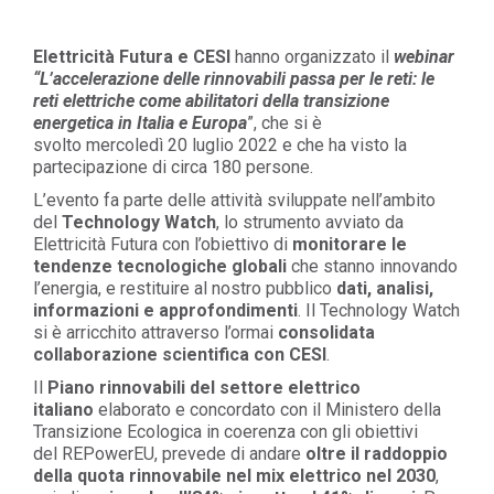
Elettricità Futura e CESI
hanno organizzato il
webinar
“L’accelerazione delle rinnovabili passa per le reti: le
reti elettriche come abilitatori della transizione
energetica in Italia e Europa
”, che si è
svolto mercoledì 20 luglio 2022 e che ha visto la
partecipazione di circa 180 persone.
L’
evento
fa parte delle attività sviluppate nell’ambito
del
Technology Watch
, lo strumento avviato da
Elettricità Futura con l’obiettivo di
monitorare le
tendenze tecnologiche globali
che stanno innovando
l’energia, e restituire al nostro pubblico
dati, analisi,
informazioni e approfondimenti
. Il Technology Watch
si è arricchito attraverso l’ormai
consolidat
a
collaborazione
scientifica
con CESI
.
Il
Piano rinnovabili del settore elettrico
italiano
elaborato e concordato con il Ministero della
Transizione Ecologica
in coerenza con gli obiettivi
del
REPowerEU
,
prevede di andare
oltre il raddoppio
della quota rinnovabile nel mix elettrico nel 2030
,