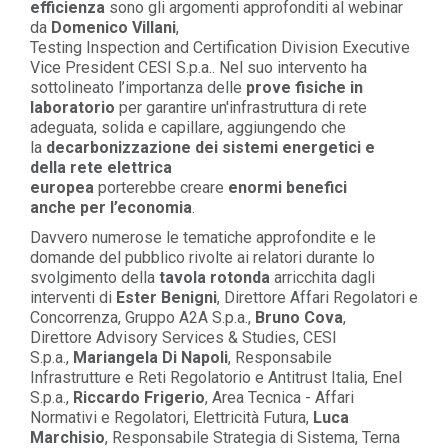
efficienza
sono gli argomenti approfonditi al webinar
da
Domenico Villani
,
Testing
Inspection
and
Certification
Division
Executive
Vice
President
CESI
S.p.a.
.
N
el suo intervento ha
sottolineato
l’importanza delle
prove fisiche in
laboratorio
per garantire un'infrastruttura di rete
adeguata, solida e capillare
, aggiungendo che
la
decarbonizzazione dei sistemi energetici e
della
r
ete
elettrica
europea
porterebbe
creare
enormi benefici
anche
per l’economia
.
Davvero numerose le tematiche approfondite e le
domande del pubblico rivolte ai relatori
d
urante lo
svolgimento della
tavola rotonda
arricchita dagli
interventi di
Ester Benigni
, Direttore Affari Regolatori e
Concorrenza, Gruppo A2A S.p.a.
,
Bruno Cova
,
Direttore
Advisory
Services & Studies, CESI
S.p.a.
,
Mariangela Di Napoli
, Responsabile
Infrastrutture e Reti Regolatorio e Antitrust Italia, Enel
S.p.a.
,
Riccardo Frigerio
, Area Tecnica - Affari
Normativi e Regolatori, Elettricità Futura
,
Lu
ca
Marchisio
, Responsabile Strategia di Sistema, Terna