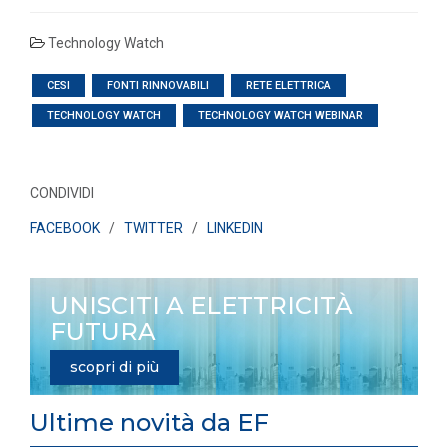
Technology Watch
CESI
FONTI RINNOVABILI
RETE ELETTRICA
TECHNOLOGY WATCH
TECHNOLOGY WATCH WEBINAR
CONDIVIDI
FACEBOOK
/
TWITTER
/
LINKEDIN
UNISCITI A ELETTRICITÀ
FUTURA
scopri di più
Ultime novità da EF