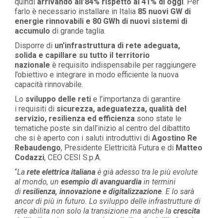
quindi
arrivando all’84% rispetto al 41% di oggi
.
Per
farlo è necessario installare in Italia
85 nuovi GW di
energie rinnovabili e 80 GWh di nuovi sistemi di
accumulo
di grande taglia
.
Disporre di
un’infrastruttura di rete adeguata,
solida e capillare su tutto il territorio
nazionale
è
requisito indispensabile per raggiungere
l’obiettivo e
integrare
in modo efficiente
la nuova
capacità rinnovabile.
L
o
sviluppo delle reti
e l’importanza di garantire
i
requisiti di
sicurezza, adeguatezza, qualità del
servizio, resilienza ed efficienza
sono state le
tematiche poste
sin dall’inizio
al centro del dibattito
che si è aperto con i saluti introduttivi di
Agostino Re
Rebaudengo
, Presidente Elettricità Futura
e di
Matteo
Codazzi
, CEO CESI S.p.A.
“
La
rete elettrica italiana
è già adesso tra le più evolute
al mondo, un
esempio di avanguardia
in termini
di
resilienza, innovazione e digitalizzazione
. E lo sarà
ancor di più in futuro.
L
o sviluppo dell
e infrastrutture di
rete abilita
non solo la transizione ma anche la
crescita