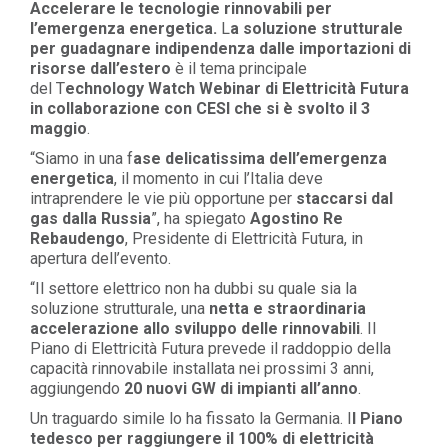
Accelerare le tecnologie rinnovabili per
l’emergenza energetica
.
L
a soluzione strutturale
per guadagnare
indipendenza dalle importazioni di
risorse dall’estero
è il tema principale
del
T
echnology Watch Webinar di Elettricità Futura
in collaborazione con CESI
che si è svolto il 3
maggio
.
“
Siamo in una
f
ase delicatissima dell’emergenza
energetica
, il momento in cui l’Italia deve
intraprendere le vie più opportune per
staccarsi dal
gas dalla Russia
”, ha spiegato
Agostino Re
Rebaudengo
, Presidente di Elettricità Futura, in
apertura dell’evento.
“
Il settore elettrico non ha dubbi su quale sia la
soluzione strutturale, una
netta e straordinaria
accelerazione allo sviluppo delle rinnovabili
. Il
Piano di Elettricità Futura prevede il raddoppio della
capacità rinnovabile installata nei prossimi 3 anni,
aggiungendo
20 nuovi GW di impianti all’anno
.
Un traguardo simile lo ha fissato la Germania. I
l
Piano
tedesco per raggiungere il 100% di elettricità