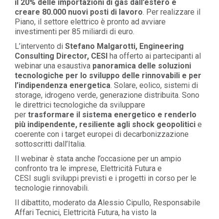
il 20% delle importazioni di gas
dall’estero e
creare
80.000 nuovi posti di lavoro
. Per realizzare il
Piano, il settore elettrico è pronto ad
avviare
investimenti per
85 miliardi di euro
.
L’intervento di
Stefano
Malgarotti
, Engineering
Consulting Director, CESI
ha offerto ai partecipanti al
webinar una esaustiva
panoramica delle
sol
uzioni
tecnologiche per lo sviluppo delle rinnovabili
e per
l’indipendenza energetica
.
Solare, eolico
,
sistemi di
storage, idrogeno verde,
generazione distribuita
.
Sono
le direttrici tecnologiche da sviluppare
per
trasformare il sistema energetico e renderlo
più indipendente, resiliente a
gli
shock geopolitici
e
coerente con i target europei di decarbonizzazione
sottoscritti dall’Italia.
Il webinar
è stata anche l’occasione per un
ampio
confronto tra le imprese, Elettricità Futura e
CESI
sugli
sviluppi previsti e i progetti in corso per le
tecnologie rinnovabili.
Il dibattito, moderato da
Alessio Cipullo
,
Responsabile
Affari Tecnici, Elettricità Futura, ha visto la