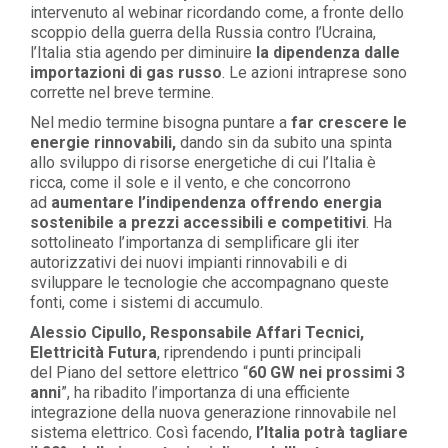
intervenuto al webinar ricordando come,
a fronte del
lo
scoppio della guerra della Russia contro l’Ucraina,
l’Italia stia agendo per
diminuire
la dipendenza dalle
importazioni di gas russo
.
Le azioni intraprese sono
corrette nel breve termine.
Nel medio termine bisogna puntare a
far crescere le
energie
rinnovabili
,
dando sin da subito una
spinta
allo sviluppo di risorse
energetiche
di cui l’
I
talia è
ricca
,
come il
sole e
il
vento
, e che concorrono
ad
aumentare l’indipendenza
offrendo
energia
sostenibile a prezzi accessibili
e competitivi
.
Ha
sottolineato l’importanza di
semplificare gli iter
autorizzativi
dei nuovi impianti rinnovabili e di
sviluppare le tecnologie che accompagnano queste
fonti, come i
sistemi di accumulo
.
Alessio Cipullo
, Responsabile Affari Tecnici,
Elettricità Futura
,
riprendendo i punti principali
del
Piano del settore elettrico “
60 GW nei prossimi 3
anni
”
, ha ribadito l’importanza di una
efficiente
integrazione della nuova generazione rinnovabile nel
sistema elettrico
.
Così facendo,
l’Italia potrà tagliare