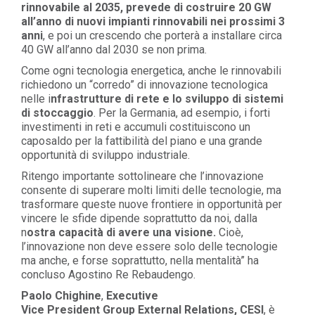
rinnovabile al 2035, prevede di costruire 20 GW
all’anno di nuovi impianti rinnovabili nei prossimi 3
anni
,
e poi un crescendo che porterà a installare
circa
40 GW all’anno dal 2030
se non prima.
Come ogni tecnologia energetica, anche le rinnovabili
richiedono un “corredo” di innovazione tecnologica
nelle
i
nfrastrutture di rete e lo sviluppo di sistemi
di stoccaggio
. Per la Germania, ad esempio, i forti
investimenti in reti e accumuli costituiscono un
caposaldo per la fattibilità del piano e una grande
opportunità di sviluppo industriale
.
Ritengo importante sottolineare che l’innovazione
consente di superare molti limiti delle tecnologie, ma
trasformare queste nuove frontiere in opportunità per
vincere le sfide dipende soprattutto da noi, dalla
n
ostra
capacità di avere una visione
.
Cioè,
l’innovazione non deve essere solo delle tecnologie
ma anche, e forse soprattutto, nella mentalità
”
ha
concluso
Agostino Re Rebaudengo
.
Paolo Chighine
,
Executive
Vice
President
Group
External
Relations, CESI
,
è