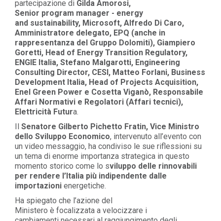
partecipazione di
Gilda Amorosi
,
Senior
program
manager - energy
and
sustainability
, Microsoft,
Alfredo Di Caro
,
Amministratore delegato, EPQ (anche in
rappresentanza del Gruppo Dolomiti),
Giampiero
Goretti
, Head of Energy
Transition
Regulatory
,
ENGIE Italia,
Stefano
Malgarotti
, Engineering
Consulting Director, CESI,
Matteo Forlani
, Business
Development Italia, Head of Projects
Acquisition
,
Enel Green Power e
Cosetta Viganò
, Responsabile
Affari Normativi e Regolatori (Affari tecnici),
Elettricità Futur
a.
Il
Sen
atore
Gilberto Pichetto
Fratin
, Vice Ministro
dello Sviluppo Economico
, intervenuto all’evento con
un video messaggio, ha condiviso le sue riflessioni su
un tema di enorme importanza strategica
in questo
momento storico
come lo s
viluppo delle
rinnovabili
per rendere l’Italia più indipendente dalle
importazioni
energetiche
.
Ha spiegato che l
’azione del
M
inistero
è
focalizzata
a
velocizzare i
cambiamenti
necessari a
l raggiungimento degli