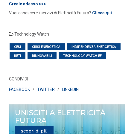
Creale adesso >>>
Vuoi conoscere i servizi di Elettricità Futura?
Clicca qui
Technology Watch
CESI
CRISI ENERGETICA
INDIPENDENZA ENERGETICA
RETI
RINNOVABILI
TECHNOLOGY WATCH EF
CONDIVIDI
FACEBOOK
/
TWITTER
/
LINKEDIN
UNISCITI A ELETTRICITÀ
FUTURA
scopri di più