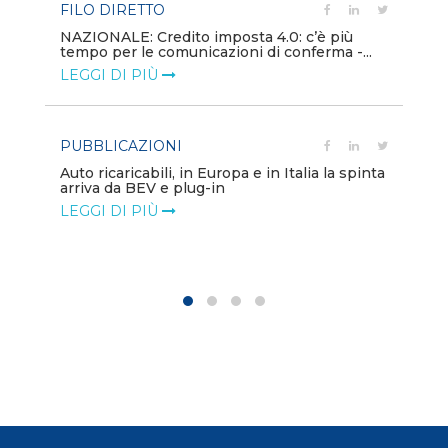
FILO DIRETTO
PU
NAZIONALE: Credito imposta 4.0: c’è più
tempo per le comunicazioni di conferma -...
Min
gl
LEGGI DI PIÙ
LE
PUBBLICAZIONI
PO
Auto ricaricabili, in Europa e in Italia la spinta
arriva da BEV e plug-in
Mo
va
LEGGI DI PIÙ
LE