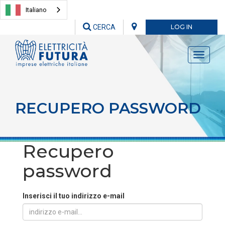
Italiano
CERCA
LOG IN
Toggle
navigati
RECUPERO PASSWORD
Recupero
password
Inserisci il tuo indirizzo e-mail