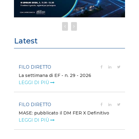
Latest
FILO DIRETTO
FI
La settimana di EF - n. 29 - 2026
Bo
LEGGI DI PIÙ
LE
FILO DIRETTO
EV
MASE: pubblicato il DM FER X Definitivo
En
eq
LEGGI DI PIÙ
LE