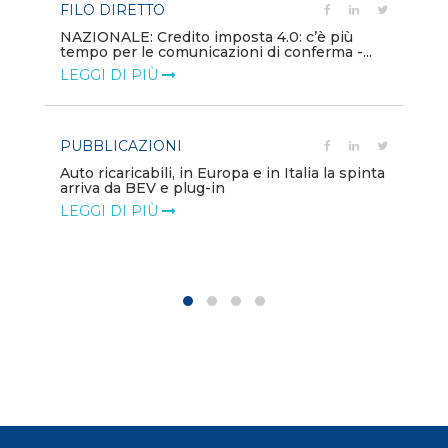
FILO DIRETTO
PU
NAZIONALE: Credito imposta 4.0: c’è più
tempo per le comunicazioni di conferma -...
Min
gl
LEGGI DI PIÙ
LE
PUBBLICAZIONI
PO
Auto ricaricabili, in Europa e in Italia la spinta
arriva da BEV e plug-in
Mo
va
LEGGI DI PIÙ
LE