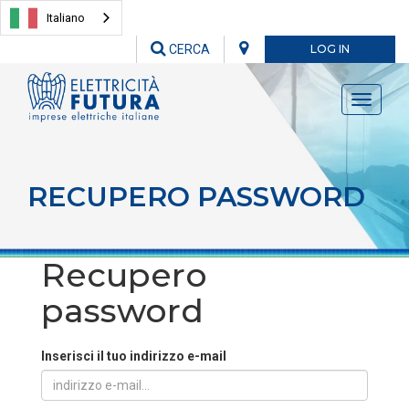
Italiano
CERCA
LOG IN
Toggle
navigati
RECUPERO PASSWORD
Recupero
password
Inserisci il tuo indirizzo e-mail