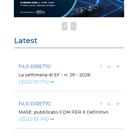
Latest
FILO DIRETTO
FI
La settimana di EF - n. 29 - 2026
Bo
LEGGI DI PIÙ
LE
FILO DIRETTO
EV
MASE: pubblicato il DM FER X Definitivo
En
eq
LEGGI DI PIÙ
LE