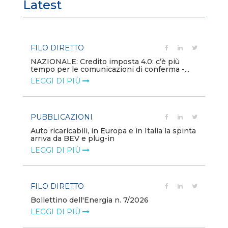
Latest
FILO DIRETTO
PU
NAZIONALE: Credito imposta 4.0: c’è più
Min
tempo per le comunicazioni di conferma -...
gl
LEGGI DI PIÙ
LE
PUBBLICAZIONI
PO
Auto ricaricabili, in Europa e in Italia la spinta
Mo
arriva da BEV e plug-in
va
LEGGI DI PIÙ
LE
FILO DIRETTO
PO
Bollettino dell'Energia n. 7/2026
Mi
dei
LEGGI DI PIÙ
LE