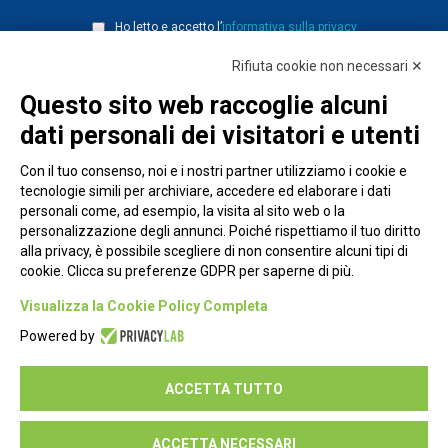
Ho letto e accetto l’
informativa sulla privacy
Rifiuta cookie non necessari ✕
Questo sito web raccoglie alcuni
dati personali dei visitatori e utenti
Con il tuo consenso, noi e i nostri partner utilizziamo i cookie e
tecnologie simili per archiviare, accedere ed elaborare i dati
personali come, ad esempio, la visita al sito web o la
personalizzazione degli annunci. Poiché rispettiamo il tuo diritto
alla privacy, è possibile scegliere di non consentire alcuni tipi di
cookie. Clicca su preferenze GDPR per saperne di più.
Piazza Alessandria, 24 - 00198 Roma
Visualizza la Cookie Policy Completa
Privacy Policy
Powered by
Cookie Policy
ACCETTA TUTTO
Seguici su:
ACCETTA NECESSARI