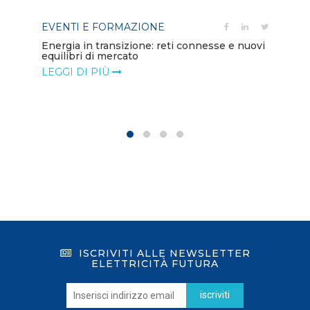
EVENTI E FORMAZIONE
PO
Energia in transizione: reti connesse e nuovi
equilibri di mercato
Di
co
LEGGI DI PIÙ
LE
ISCRIVITI ALLE NEWSLETTER
ELETTRICITÀ FUTURA
iscriviti