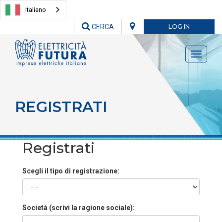
Italiano
CERCA
LOG IN
Toggle
navigati
REGISTRATI
Registrati
Scegli il tipo di registrazione:
Società (scrivi la ragione sociale):