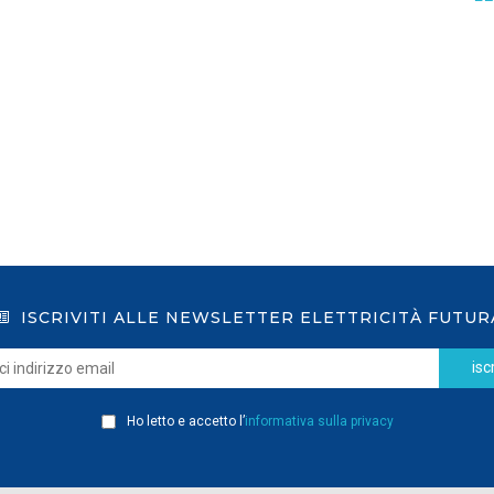
GSE: nuova procedura semplificata per le
richieste sui certificati bianchi
LEGGI DI PIÙ
ISCRIVITI ALLE NEWSLETTER ELETTRICITÀ FUTUR
iscr
Ho letto e accetto l’
informativa sulla privacy