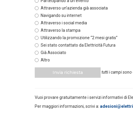
Partecipando a un evento
Attraverso un’azienda già associata
POLICY
Navigando su internet
Misure transitorie funzionali alla
riduzione dei prezzi all’ingrosso
Attraverso i social media
dell’energi...
Attraverso la stampa
LEGGI DI PIÙ
Utilizzando la promozione “2 mesi gratis”
Sei stato contattato da Elettricità Futura
POLICY
Già Associato
Disposizioni funzionali al
Altro
riconoscimento del contributo
straordinario volontari...
Invia richiesta
tutti i campi sono
LEGGI DI PIÙ
POLICY
Vuoi provare gratuitamente i servizi informativi di El
Sezione degli annunci qualificati
della Bacheca PPA e ruolo del
Per maggiori informazioni, scrivi a:
adesioni@elettric
GSE come garante...
LEGGI DI PIÙ
POLICY