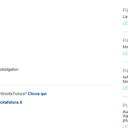
POLICY
FI
Criticità del meccanismo di
La
approvvigionamento della FCR
LE
– Allegato A.83 del Cod...
LEGGI DI PIÙ
FI
MA
POLICY
LE
Costi di adeguamento per
l’installazione dell’UPDM sugli
impianti di produzione ...
 obbligatori
LEGGI DI PIÙ
FI
NA
te
EVENTI E FORMAZIONE
LE
ettricità Futura?
Clicca qui
Congresso annuale ATI 2026
itafutura.it
PU
LEGGI DI PIÙ
Au
It
pl
FILO DIRETTO
LE