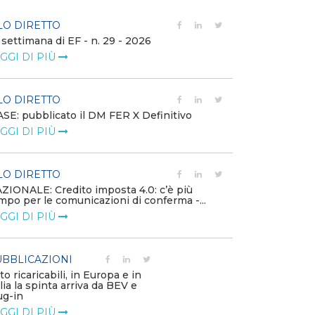
LO DIRETTO
FILO DIRETTO
 settimana di EF - n. 29 - 2026
Bollettino dell
GGI DI PIÙ
LEGGI DI PIÙ
LO DIRETTO
EVENTI E FO
SE: pubblicato il DM FER X Definitivo
Energia in tran
GGI DI PIÙ
connesse e nuo
mercato
LEGGI DI PIÙ
LO DIRETTO
ZIONALE: Credito imposta 4.0: c’è più
mpo per le comunicazioni di conferma -...
PUBBLICAZIO
GGI DI PIÙ
Minerali critici
diventa priorit
LEGGI DI PIÙ
BBLICAZIONI
to ricaricabili, in Europa e in
alia la spinta arriva da BEV e
POLICY
ug-in
Modalità di ri
GGI DI PIÙ