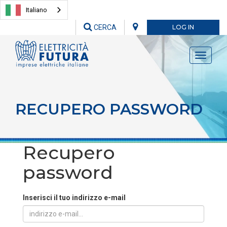
Italiano
CERCA
LOG IN
Toggle
navigati
RECUPERO PASSWORD
Recupero
password
Inserisci il tuo indirizzo e-mail