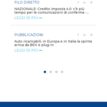
FILO DIRETTO
PU
NAZIONALE: Credito imposta 4.0: c’è più
tempo per le comunicazioni di conferma -...
Min
gl
LEGGI DI PIÙ
LE
PUBBLICAZIONI
PO
Auto ricaricabili, in Europa e in Italia la spinta
arriva da BEV e plug-in
Mo
va
LEGGI DI PIÙ
LE