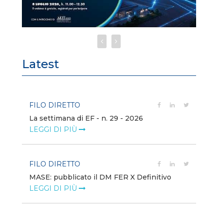
Latest
FILO DIRETTO
FI
La settimana di EF - n. 29 - 2026
Bo
LEGGI DI PIÙ
LE
FILO DIRETTO
EV
MASE: pubblicato il DM FER X Definitivo
En
eq
LEGGI DI PIÙ
LE