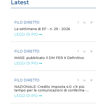
Latest
FILO DIRETTO
FI
La settimana di EF - n. 29 - 2026
Bo
LEGGI DI PIÙ
LE
FILO DIRETTO
EV
MASE: pubblicato il DM FER X Definitivo
En
eq
LEGGI DI PIÙ
LE
FILO DIRETTO
PU
NAZIONALE: Credito imposta 4.0: c’è più
tempo per le comunicazioni di conferma -...
Min
gl
LEGGI DI PIÙ
LE