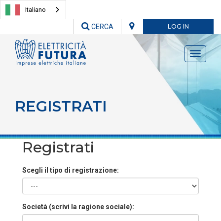
Italiano
CERCA
LOG IN
Toggle
navigati
REGISTRATI
Registrati
Scegli il tipo di registrazione:
Società (scrivi la ragione sociale):