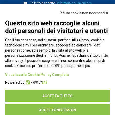
Ho letto e accetto l’
informativa sulla privacy
Rifiuta cookie non necessari ✕
Questo sito web raccoglie alcuni
dati personali dei visitatori e utenti
Con il tuo consenso, noi e i nostri partner utilizziamo i cookie e
tecnologie simili per archiviare, accedere ed elaborare i dati
personali come, ad esempio, la visita al sito web o la
personalizzazione degli annunci. Poiché rispettiamo il tuo diritto
alla privacy, è possibile scegliere di non consentire alcuni tipi di
cookie. Clicca su preferenze GDPR per saperne di più.
Piazza Alessandria, 24 - 00198 Roma
Visualizza la Cookie Policy Completa
Privacy Policy
Powered by
Cookie Policy
ACCETTA TUTTO
Seguici su:
ACCETTA NECESSARI