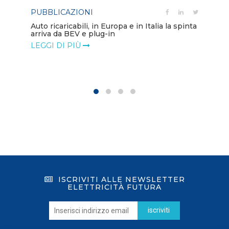
PUBBLICAZIONI
PO
Auto ricaricabili, in Europa e in Italia la spinta
arriva da BEV e plug-in
Mo
va
LEGGI DI PIÙ
LE
ISCRIVITI ALLE NEWSLETTER
ELETTRICITÀ FUTURA
iscriviti