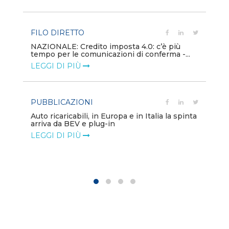
LE
FILO DIRETTO
PU
NAZIONALE: Credito imposta 4.0: c’è più
tempo per le comunicazioni di conferma -...
Min
gl
LEGGI DI PIÙ
LE
PUBBLICAZIONI
PO
Auto ricaricabili, in Europa e in Italia la spinta
arriva da BEV e plug-in
Mo
va
LEGGI DI PIÙ
LE