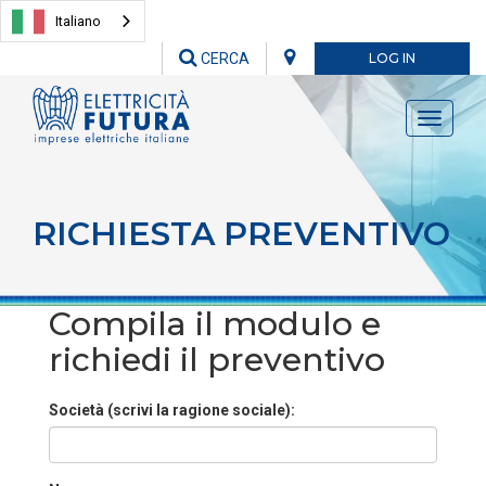
Italiano
CERCA
LOG IN
Toggle
navigati
RICHIESTA PREVENTIVO
Compila il modulo e
richiedi il preventivo
Società (scrivi la ragione sociale):