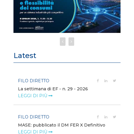
Latest
FILO DIRETTO
FI
La settimana di EF - n. 29 - 2026
Bo
LEGGI DI PIÙ
LE
FILO DIRETTO
EV
MASE: pubblicato il DM FER X Definitivo
En
eq
LEGGI DI PIÙ