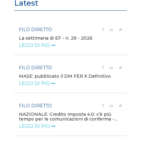
Latest
FILO DIRETTO
FI
La settimana di EF - n. 29 - 2026
Bo
LEGGI DI PIÙ
LE
FILO DIRETTO
EV
MASE: pubblicato il DM FER X Definitivo
En
eq
LEGGI DI PIÙ
LE
FILO DIRETTO
PU
NAZIONALE: Credito imposta 4.0: c’è più
tempo per le comunicazioni di conferma -...
Min
gl
LEGGI DI PIÙ
LE