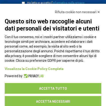
Ho letto e accetto l’
informativa sulla privacy
Rifiuta cookie non necessari ✕
Questo sito web raccoglie alcuni
dati personali dei visitatori e utenti
Con il tuo consenso, noi e i nostri partner utilizziamo i cookie e
tecnologie simili per archiviare, accedere ed elaborare i dati
personali come, ad esempio, la visita al sito web o la
personalizzazione degli annunci. Poiché rispettiamo il tuo diritto
alla privacy, è possibile scegliere di non consentire alcuni tipi di
cookie. Clicca su preferenze GDPR per saperne di più.
Piazza Alessandria, 24 - 00198 Roma
Visualizza la Cookie Policy Completa
Privacy Policy
Powered by
Cookie Policy
ACCETTA TUTTO
Seguici su:
ACCETTA NECESSARI