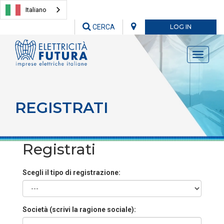
Italiano
CERCA
LOG IN
Toggle
navigati
REGISTRATI
Registrati
Scegli il tipo di registrazione:
Società (scrivi la ragione sociale):