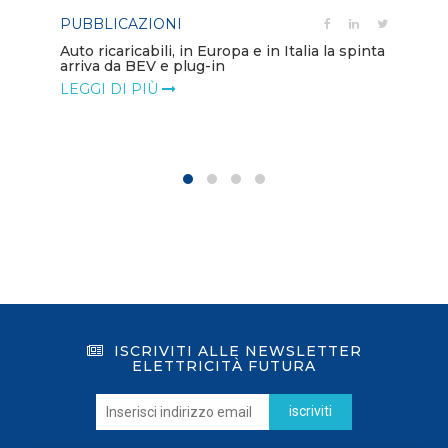
PUBBLICAZIONI
PO
Auto ricaricabili, in Europa e in Italia la spinta
arriva da BEV e plug-in
Mo
va
LEGGI DI PIÙ
LE
ISCRIVITI ALLE NEWSLETTER
ELETTRICITÀ FUTURA
iscriviti