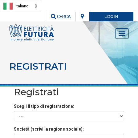
Italiano
CERCA
LOG IN
Toggle
navigati
REGISTRATI
Registrati
Scegli il tipo di registrazione:
Società (scrivi la ragione sociale):