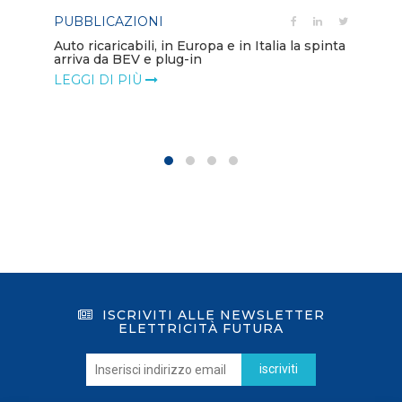
PUBBLICAZIONI
PO
Auto ricaricabili, in Europa e in Italia la spinta
arriva da BEV e plug-in
Mo
va
LEGGI DI PIÙ
LE
ISCRIVITI ALLE NEWSLETTER
ELETTRICITÀ FUTURA
iscriviti