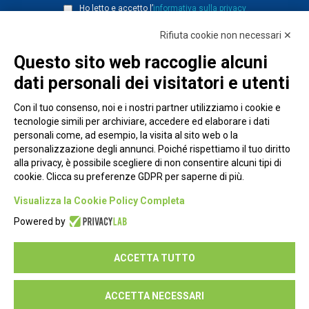
Ho letto e accetto l’
informativa sulla privacy
Rifiuta cookie non necessari ✕
Questo sito web raccoglie alcuni
dati personali dei visitatori e utenti
Con il tuo consenso, noi e i nostri partner utilizziamo i cookie e
tecnologie simili per archiviare, accedere ed elaborare i dati
personali come, ad esempio, la visita al sito web o la
personalizzazione degli annunci. Poiché rispettiamo il tuo diritto
alla privacy, è possibile scegliere di non consentire alcuni tipi di
cookie. Clicca su preferenze GDPR per saperne di più.
Piazza Alessandria, 24 - 00198 Roma
Visualizza la Cookie Policy Completa
Privacy Policy
Powered by
Cookie Policy
ACCETTA TUTTO
Seguici su:
ACCETTA NECESSARI