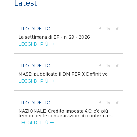
Latest
FILO DIRETTO
FI
La settimana di EF - n. 29 - 2026
Bo
LEGGI DI PIÙ
LE
FILO DIRETTO
EV
MASE: pubblicato il DM FER X Definitivo
En
eq
LEGGI DI PIÙ
LE
FILO DIRETTO
PU
NAZIONALE: Credito imposta 4.0: c’è più
tempo per le comunicazioni di conferma -...
Min
gl
LEGGI DI PIÙ
LE