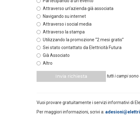
Partecipando a un evento
Attraverso un’azienda già associata
POLICY
Navigando su internet
Misure transitorie funzionali alla
riduzione dei prezzi all’ingrosso
Attraverso i social media
dell’energi...
Attraverso la stampa
LEGGI DI PIÙ
Utilizzando la promozione “2 mesi gratis”
Sei stato contattato da Elettricità Futura
POLICY
Già Associato
Disposizioni funzionali al
Altro
riconoscimento del contributo
straordinario volontari...
Invia richiesta
tutti i campi sono
LEGGI DI PIÙ
POLICY
Vuoi provare gratuitamente i servizi informativi di El
Sezione degli annunci qualificati
della Bacheca PPA e ruolo del
Per maggiori informazioni, scrivi a:
adesioni@elettric
GSE come garante...
LEGGI DI PIÙ
POLICY