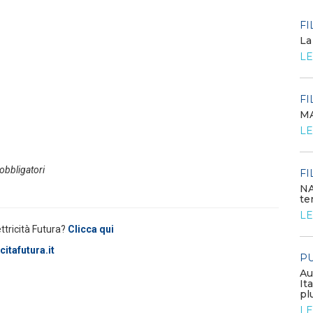
POLICY
FI
Criticità del meccanismo di
La
approvvigionamento della FCR
LE
– Allegato A.83 del Cod...
LEGGI DI PIÙ
FI
MA
POLICY
LE
Costi di adeguamento per
l’installazione dell’UPDM sugli
impianti di produzione ...
 obbligatori
LEGGI DI PIÙ
FI
NA
te
EVENTI E FORMAZIONE
LE
ettricità Futura?
Clicca qui
Congresso annuale ATI 2026
itafutura.it
PU
LEGGI DI PIÙ
Au
It
pl
FILO DIRETTO
LE