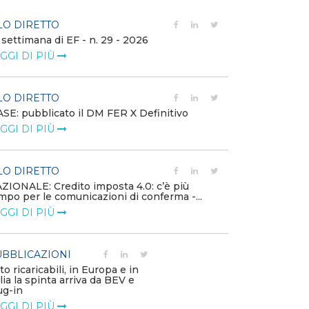
LO DIRETTO
FILO DIRETTO
 settimana di EF - n. 29 - 2026
Bollettino dell
GGI DI PIÙ
LEGGI DI PIÙ
LO DIRETTO
EVENTI E FO
SE: pubblicato il DM FER X Definitivo
Energia in tran
GGI DI PIÙ
connesse e nuo
mercato
LEGGI DI PIÙ
LO DIRETTO
ZIONALE: Credito imposta 4.0: c’è più
mpo per le comunicazioni di conferma -...
PUBBLICAZIO
GGI DI PIÙ
Minerali critici
diventa priorit
LEGGI DI PIÙ
BBLICAZIONI
to ricaricabili, in Europa e in
alia la spinta arriva da BEV e
POLICY
ug-in
Modalità di ri
GGI DI PIÙ