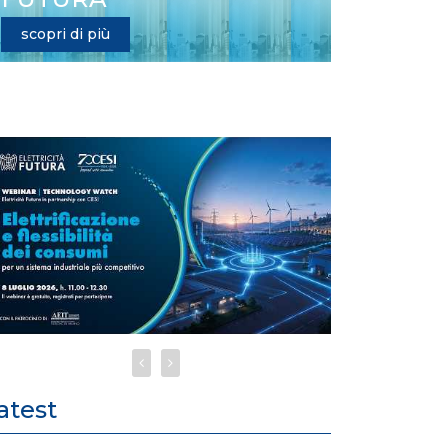
scopri di più
atest