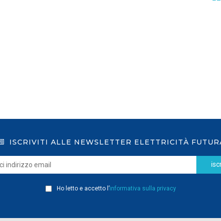
GSE: nuova procedura semplificata per le
richieste sui certificati bianchi
LEGGI DI PIÙ
ISCRIVITI ALLE NEWSLETTER ELETTRICITÀ FUTUR
iscr
Ho letto e accetto l’
informativa sulla privacy