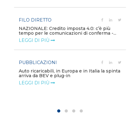
LE
FILO DIRETTO
PU
NAZIONALE: Credito imposta 4.0: c’è più
tempo per le comunicazioni di conferma -...
Min
gl
LEGGI DI PIÙ
LE
PUBBLICAZIONI
PO
Auto ricaricabili, in Europa e in Italia la spinta
arriva da BEV e plug-in
Mo
va
LEGGI DI PIÙ
LE