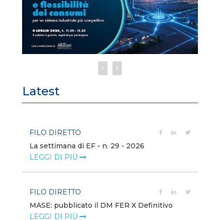
Latest
FILO DIRETTO
FI
La settimana di EF - n. 29 - 2026
Bo
LEGGI DI PIÙ
LE
FILO DIRETTO
EV
MASE: pubblicato il DM FER X Definitivo
En
eq
LEGGI DI PIÙ