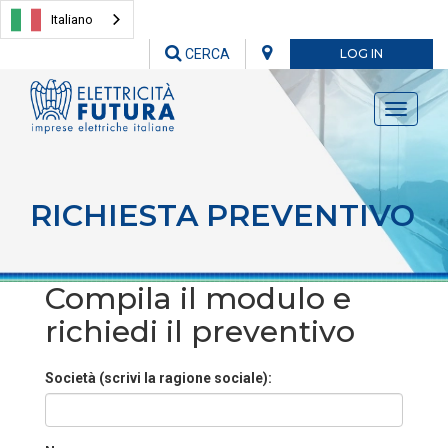
Italiano
CERCA
LOG IN
Toggle
navigati
RICHIESTA PREVENTIVO
Compila il modulo e
richiedi il preventivo
Società (scrivi la ragione sociale):