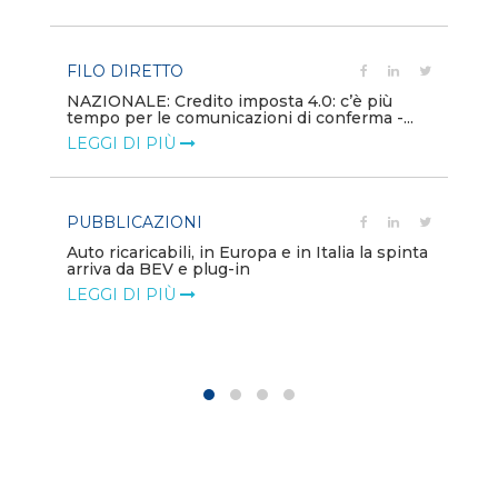
LE
FILO DIRETTO
PU
NAZIONALE: Credito imposta 4.0: c’è più
tempo per le comunicazioni di conferma -...
Min
gl
LEGGI DI PIÙ
LE
PUBBLICAZIONI
PO
Auto ricaricabili, in Europa e in Italia la spinta
arriva da BEV e plug-in
Mo
va
LEGGI DI PIÙ
LE