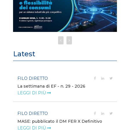
Latest
FILO DIRETTO
FI
La settimana di EF - n. 29 - 2026
Bo
LEGGI DI PIÙ
LE
FILO DIRETTO
EV
MASE: pubblicato il DM FER X Definitivo
En
eq
LEGGI DI PIÙ