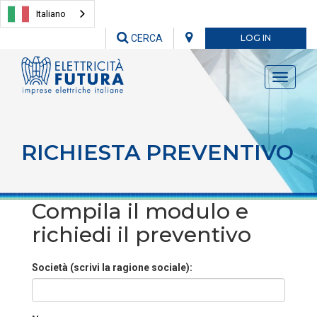
Italiano
CERCA
LOG IN
Toggle
navigati
RICHIESTA PREVENTIVO
Compila il modulo e
richiedi il preventivo
Società (scrivi la ragione sociale):