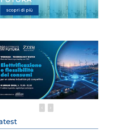
scopri di più
atest