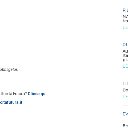
EVENTI E FORMAZIONE
FI
NA
te
Congresso annuale ATI 2026
LE
LEGGI DI PIÙ
PU
FILO DIRETTO
Au
GSE: nuova procedura semplificata per le
It
richieste sui certificati bianchi
pl
LEGGI DI PIÙ
LE
 obbligatori
MEDIA
FI
Diamo il benvenuto ai nuovi
Bo
associati
ettricità Futura?
Clicca qui
LE
LEGGI DI PIÙ
itafutura.it
EV
FILO DIRETTO
Scopri la convenzione con Age
Web Solution
En