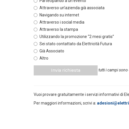
Partecipando a un evento
Attraverso un’azienda già associata
POLICY
Navigando su internet
Sezione degli annunci qualificati
della Bacheca PPA e ruolo del
Attraverso i social media
GSE come garante...
Attraverso la stampa
LEGGI DI PIÙ
Utilizzando la promozione “2 mesi gratis”
Sei stato contattato da Elettricità Futura
POLICY
Già Associato
Aggiornamento Allegato A.18 e
Altro
Capitolo 1A del Codice di Rete
LEGGI DI PIÙ
Invia richiesta
tutti i campi sono
POLICY
Criticità del meccanismo di
Vuoi provare gratuitamente i servizi informativi di El
approvvigionamento della FCR
– Allegato A.83 del Cod...
Per maggiori informazioni, scrivi a:
adesioni@elettric
LEGGI DI PIÙ
POLICY