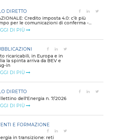
LO DIRETTO
PUBBLICAZIO
ZIONALE: Credito imposta 4.0: c’è più
Minerali critici
mpo per le comunicazioni di conferma -...
diventa priorit
GGI DI PIÙ
LEGGI DI PIÙ
BBLICAZIONI
POLICY
to ricaricabili, in Europa e in
Modalità di ri
alia la spinta arriva da BEV e
corrispettivi un
ug-in
delle component
GGI DI PIÙ
LEGGI DI PIÙ
LO DIRETTO
POLICY
llettino dell'Energia n. 7/2026
Misure transito
riduzione dei p
GGI DI PIÙ
dell’energi...
LEGGI DI PIÙ
ENTI E FORMAZIONE
POLICY
ergia in transizione: reti