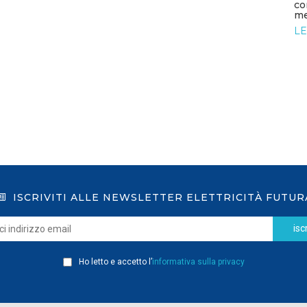
co
LEGGI DI PIÙ
me
LE
ISCRIVITI ALLE NEWSLETTER ELETTRICITÀ FUTUR
iscr
Ho letto e accetto l’
informativa sulla privacy