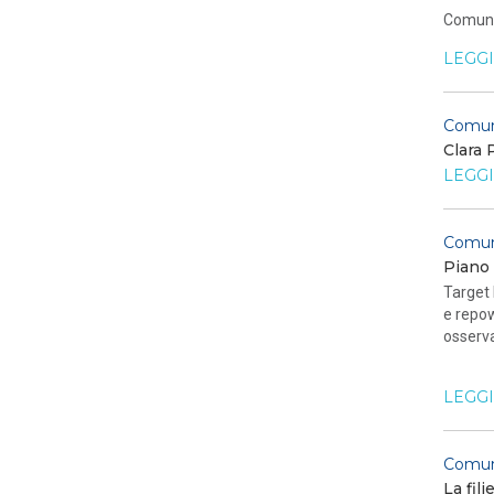
Comuni
LEGGI
Comun
Clara 
LEGGI
Comun
Piano 
Target 
e repow
osserva
LEGGI
Comun
La fili