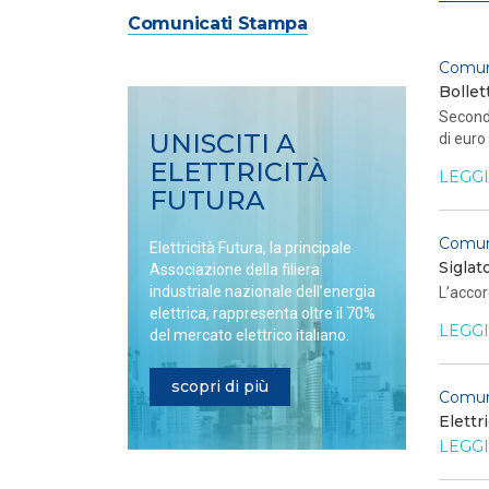
Comunicati Stampa
Comun
Bollet
Secondo
UNISCITI A
di euro
ELETTRICITÀ
LEGGI
FUTURA
Comun
Elettricità Futura, la principale
Siglat
Associazione della filiera
industriale nazionale dell’energia
L’accor
elettrica, rappresenta oltre il 70%
LEGGI
del mercato elettrico italiano.
scopri di più
Comun
Elettr
LEGGI