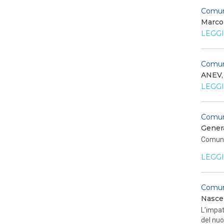
Comuni
Marco 
LEGGI
Comun
ANEV, 
LEGGI
Comun
Genera
Comuni
LEGGI
Comun
Nasce 
L’impat
del nuo