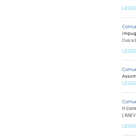
LEGGI
Comun
Impugn
Così si
LEGGI
Comun
Assomi
LEGGI
Comun
Il Con
L’ANEV 
LEGGI