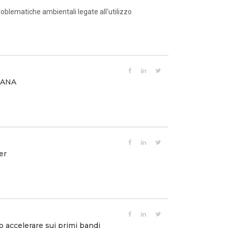
blematiche ambientali legate all'utilizzo
IANA
er
io accelerare sui primi bandi