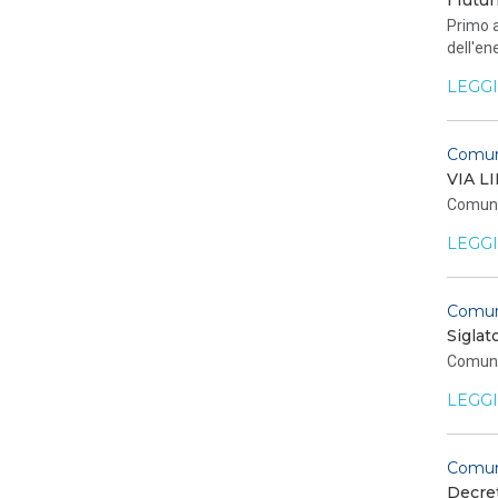
I futu
Primo a
dell'en
LEGGI
Comun
VIA L
Comunic
LEGGI
Comun
Siglat
Comuni
LEGGI
Comun
Decret