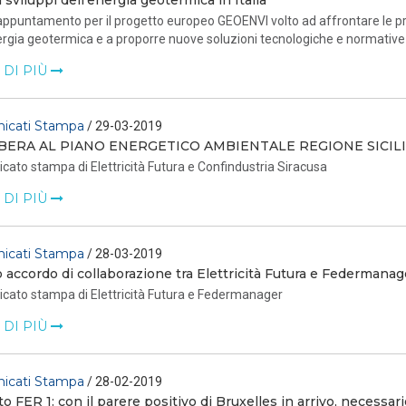
ri sviluppi dell’energia geotermica in Italia
ppuntamento per il progetto europeo GEOENVI volto ad affrontare le pro
ergia geotermica e a proporre nuove soluzioni tecnologiche e normative
 DI PIÙ
icati Stampa
/ 29-03-2019
IBERA AL PIANO ENERGETICO AMBIENTALE REGIONE SICIL
ato stampa di Elettricità Futura e Confindustria Siracusa
 DI PIÙ
icati Stampa
/ 28-03-2019
o accordo di collaborazione tra Elettricità Futura e Federmanag
cato stampa di Elettricità Futura e Federmanager
 DI PIÙ
icati Stampa
/ 28-02-2019
o FER 1: con il parere positivo di Bruxelles in arrivo, necessar