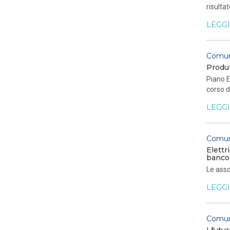
risulta
LEGGI
Comun
Produt
Piano E
corso d
LEGGI
Comun
Elettr
banco
Le asso
LEGGI
Comun