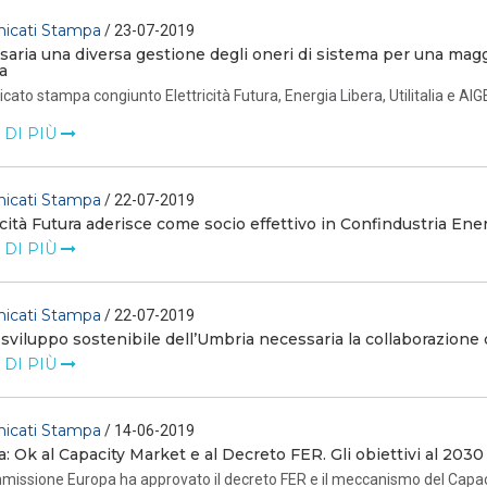
icati Stampa
/ 23-07-2019
aria una diversa gestione degli oneri di sistema per una maggi
a
ato stampa congiunto Elettricità Futura, Energia Libera, Utilitalia e AI
 DI PIÙ
icati Stampa
/ 22-07-2019
icità Futura aderisce come socio effettivo in Confindustria Ene
 DI PIÙ
icati Stampa
/ 22-07-2019
 sviluppo sostenibile dell’Umbria necessaria la collaborazione
 DI PIÙ
icati Stampa
/ 14-06-2019
: Ok al Capacity Market e al Decreto FER. Gli obiettivi al 2030
issione Europa ha approvato il decreto FER e il meccanismo del Capacity