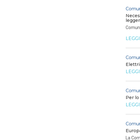
Comun
Necess
legger
Comunic
LEGGI
Comun
Elettr
LEGGI
Comun
Per lo
LEGGI
Comun
Europa
La Comm