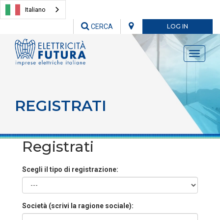
Italiano
CERCA
LOG IN
Toggle
navigati
REGISTRATI
Registrati
Scegli il tipo di registrazione:
Società (scrivi la ragione sociale):