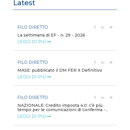
Latest
FILO DIRETTO
FI
La settimana di EF - n. 29 - 2026
Bo
LEGGI DI PIÙ
LE
FILO DIRETTO
EV
MASE: pubblicato il DM FER X Definitivo
En
eq
LEGGI DI PIÙ
LE
FILO DIRETTO
PU
NAZIONALE: Credito imposta 4.0: c’è più
tempo per le comunicazioni di conferma -...
Min
gl
LEGGI DI PIÙ
LE