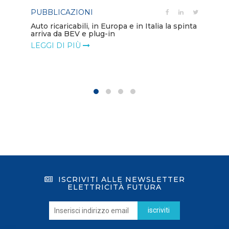
PUBBLICAZIONI
PO
Auto ricaricabili, in Europa e in Italia la spinta
arriva da BEV e plug-in
Mo
va
LEGGI DI PIÙ
LE
ISCRIVITI ALLE NEWSLETTER
ELETTRICITÀ FUTURA
iscriviti