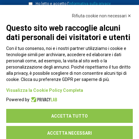
Ho letto e accetto l’
informativa sulla privacy
Rifiuta cookie non necessari ✕
Questo sito web raccoglie alcuni
dati personali dei visitatori e utenti
Con il tuo consenso, noi e i nostri partner utilizziamo i cookie e
tecnologie simili per archiviare, accedere ed elaborare i dati
personali come, ad esempio, la visita al sito web o la
personalizzazione degli annunci. Poiché rispettiamo il tuo diritto
alla privacy, è possibile scegliere di non consentire alcuni tipi di
cookie. Clicca su preferenze GDPR per saperne di più.
Piazza Alessandria, 24 - 00198 Roma
Visualizza la Cookie Policy Completa
Privacy Policy
Powered by
Cookie Policy
ACCETTA TUTTO
Seguici su:
ACCETTA NECESSARI