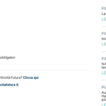
POLICY
FI
Criticità del meccanismo di
La
approvvigionamento della FCR
LE
– Allegato A.83 del Cod...
LEGGI DI PIÙ
FI
MA
POLICY
LE
Costi di adeguamento per
l’installazione dell’UPDM sugli
impianti di produzione ...
 obbligatori
LEGGI DI PIÙ
FI
NA
te
EVENTI E FORMAZIONE
LE
ettricità Futura?
Clicca qui
Congresso annuale ATI 2026
itafutura.it
PU
LEGGI DI PIÙ
Au
It
pl
FILO DIRETTO
LE