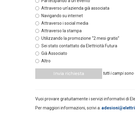
Partecipando a un evento
Attraverso un’azienda già associata
POLICY
Navigando su internet
Misure transitorie funzionali alla
riduzione dei prezzi all’ingrosso
Attraverso i social media
dell’energi...
Attraverso la stampa
LEGGI DI PIÙ
Utilizzando la promozione “2 mesi gratis”
Sei stato contattato da Elettricità Futura
POLICY
Già Associato
Disposizioni funzionali al
Altro
riconoscimento del contributo
straordinario volontari...
Invia richiesta
tutti i campi sono
LEGGI DI PIÙ
POLICY
Vuoi provare gratuitamente i servizi informativi di El
Sezione degli annunci qualificati
della Bacheca PPA e ruolo del
Per maggiori informazioni, scrivi a:
adesioni@elettric
GSE come garante...
LEGGI DI PIÙ
POLICY