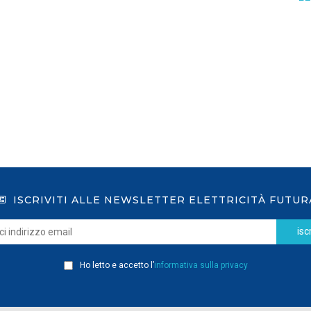
GSE: nuova procedura semplificata per le
richieste sui certificati bianchi
LEGGI DI PIÙ
ISCRIVITI ALLE NEWSLETTER ELETTRICITÀ FUTUR
iscr
Ho letto e accetto l’
informativa sulla privacy