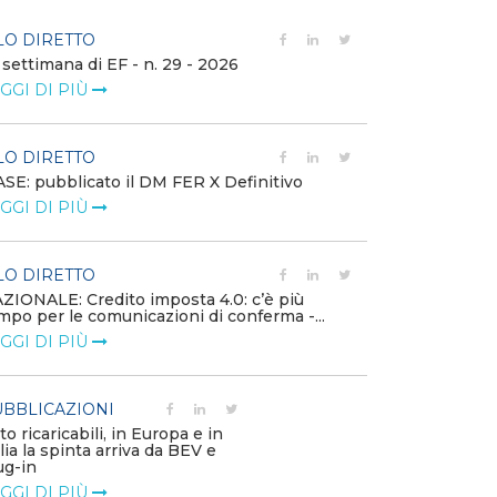
LO DIRETTO
FILO DIRETTO
 settimana di EF - n. 29 - 2026
Bollettino dell
GGI DI PIÙ
LEGGI DI PIÙ
LO DIRETTO
EVENTI E FO
SE: pubblicato il DM FER X Definitivo
Energia in tran
GGI DI PIÙ
connesse e nuo
mercato
LEGGI DI PIÙ
LO DIRETTO
ZIONALE: Credito imposta 4.0: c’è più
mpo per le comunicazioni di conferma -...
PUBBLICAZIO
GGI DI PIÙ
Minerali critici
diventa priorit
LEGGI DI PIÙ
BBLICAZIONI
to ricaricabili, in Europa e in
alia la spinta arriva da BEV e
POLICY
ug-in
Modalità di ri
GGI DI PIÙ