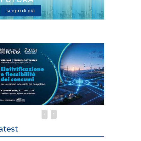
scopri di più
atest