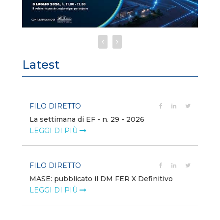
Latest
FILO DIRETTO
FI
La settimana di EF - n. 29 - 2026
Bo
LEGGI DI PIÙ
LE
FILO DIRETTO
EV
MASE: pubblicato il DM FER X Definitivo
En
eq
LEGGI DI PIÙ
LE