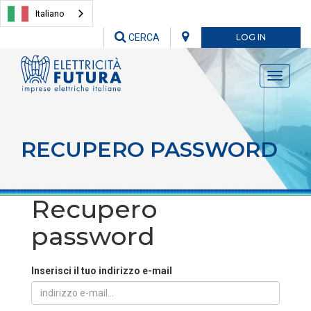
Italiano
CERCA
LOG IN
Toggle
navigati
RECUPERO PASSWORD
Recupero
password
Inserisci il tuo indirizzo e-mail