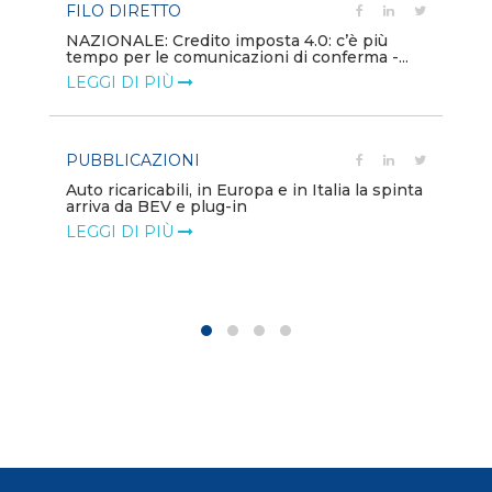
FILO DIRETTO
PU
NAZIONALE: Credito imposta 4.0: c’è più
tempo per le comunicazioni di conferma -...
Min
gl
LEGGI DI PIÙ
LE
PUBBLICAZIONI
PO
Auto ricaricabili, in Europa e in Italia la spinta
arriva da BEV e plug-in
Mo
va
LEGGI DI PIÙ
LE