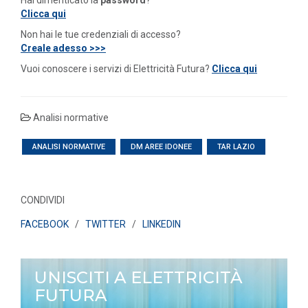
Hai dimenticato la
password
?
Clicca qui
Non hai le tue credenziali di accesso?
Creale adesso >>>
Vuoi conoscere i servizi di Elettricità Futura?
Clicca qui
Analisi normative
ANALISI NORMATIVE
DM AREE IDONEE
TAR LAZIO
CONDIVIDI
FACEBOOK
/
TWITTER
/
LINKEDIN
UNISCITI A ELETTRICITÀ
FUTURA