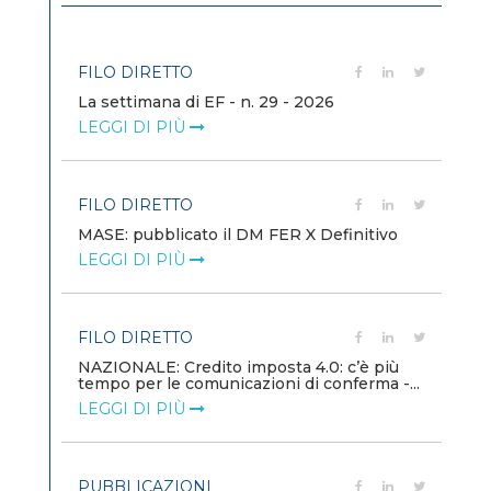
FILO DIRETTO
FI
La settimana di EF - n. 29 - 2026
Bo
to
LEGGI DI PIÙ
LE
FILO DIRETTO
EV
MASE: pubblicato il DM FER X Definitivo
En
nu
LEGGI DI PIÙ
e
LE
..
FILO DIRETTO
PU
NAZIONALE: Credito imposta 4.0: c’è più
tempo per le comunicazioni di conferma -...
Min
gl
LEGGI DI PIÙ
LE
PUBBLICAZIONI