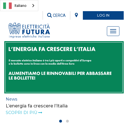
Italiano
CERCA
LOG IN
Toggle
navigati
News
L’energia fa crescere l’Italia
SCOPRI DI PIÙ