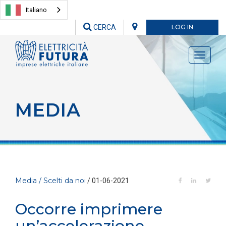
Italiano
CERCA
LOG IN
Toggle
navigati
MEDIA
Media / Scelti da noi
/ 01-06-2021
Occorre imprimere
un’accelerazione