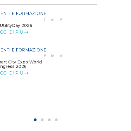
EVENTI E FO
ENTI E FORMAZIONE
Percorso Exec
UtilityDay 2026
Management
GGI DI PIÙ
LEGGI DI PIÙ
ENTI E FORMAZIONE
EVENTI E FO
art City Expo World
Forum Transiz
ngress 2026
LEGGI DI PIÙ
GGI DI PIÙ