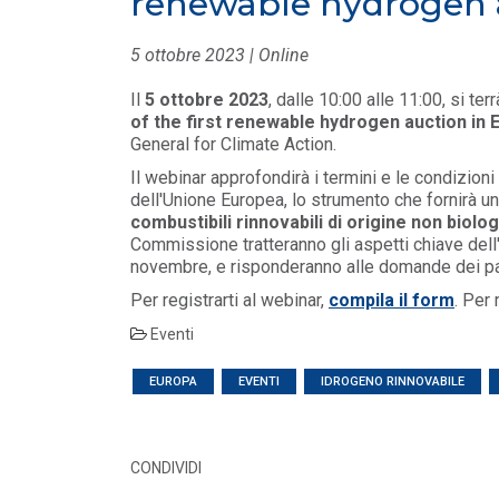
renewable hydrogen 
LEGGI DI PIÙ
5 ottobre 2023 | Online
EVENTI E FORMAZIONE
/ 17-06-
Il
5 ottobre 2023
, dalle 10:00 alle 11:00, si terr
2026
of the first renewable hydrogen auction in 
General for Climate Action.
Direttiva UE 970/23 -
trasparenza salariale e parità di
Il webinar approfondirà i termini e le condizioni 
genere nell'impresa
dell'Unione Europea, lo strumento che fornirà u
LEGGI DI PIÙ
combustibili rinnovabili di origine non biolo
Commissione tratteranno gli aspetti chiave dell
novembre, e risponderanno alle domande dei pa
EVENTI E FORMAZIONE
Per registrarti al webinar,
compila il form
. Per
Webinar Confindustria - Gli
Eventi
aspetti operativi del nuovo
iperammortamento
EUROPA
EVENTI
IDROGENO RINNOVABILE
LEGGI DI PIÙ
CONDIVIDI