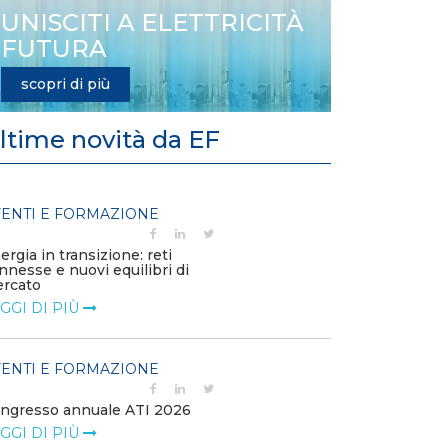
UNISCITI A ELETTRICITÀ
FUTURA
scopri di più
ltime novità da EF
ENTI E FORMAZIONE
EVENTI E FO
ergia in transizione: reti
Solar & Storage
nnesse e nuovi equilibri di
LEGGI DI PIÙ
rcato
GGI DI PIÙ
EVENTI E FO
ENTI E FORMAZIONE
NetZero Mila
2026
ngresso annuale ATI 2026
LEGGI DI PIÙ
GGI DI PIÙ