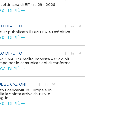
 settimana di EF - n. 29 - 2026
Bollettino dell
GGI DI PIÙ
LEGGI DI PIÙ
LO DIRETTO
EVENTI E FO
SE: pubblicato il DM FER X Definitivo
Energia in tran
GGI DI PIÙ
connesse e nuo
mercato
LEGGI DI PIÙ
LO DIRETTO
ZIONALE: Credito imposta 4.0: c’è più
mpo per le comunicazioni di conferma -...
PUBBLICAZIO
GGI DI PIÙ
Minerali critici
diventa priorit
LEGGI DI PIÙ
BBLICAZIONI
to ricaricabili, in Europa e in
alia la spinta arriva da BEV e
POLICY
ug-in
Modalità di ri
GGI DI PIÙ
corrispettivi un
delle component