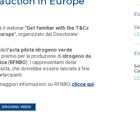
auction in Europe
LEGGI DI PIÙ
EV
EVENTI E FORMAZIONE
Cv
à il webinar "
Get familiar with the T&Cs
Europe
", organizzato dal Directorate-
LE
Settore elettrico del futuro: reti
e digitalizzazione
dell
'asta pilota idrogeno verde
LEGGI DI PIÙ
EV
n premio per la produzione
di
idrogeno da
gica
(
RFNBO
).
I rappresentanti della
Sm
'asta, che dovrebbe essere lanciata a fine
EVENTI E FORMAZIONE
Co
rtecipanti.
LE
Tavolo di coordinamento
 maggiori informazioni su RFNBO,
clicca qui
.
Idroelettrico
LEGGI DI PIÙ
IDROGENO VERDE