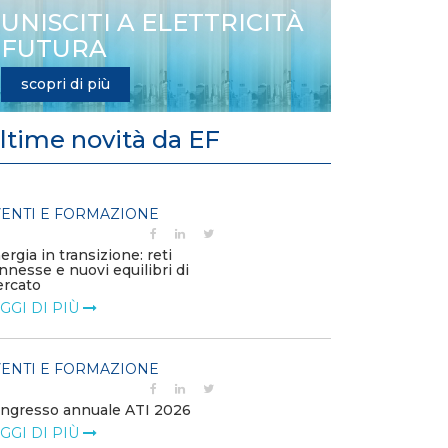
UNISCITI A ELETTRICITÀ
FUTURA
scopri di più
ltime novità da EF
ENTI E FORMAZIONE
EVENTI E FO
ergia in transizione: reti
Solar & Storage
nnesse e nuovi equilibri di
LEGGI DI PIÙ
rcato
GGI DI PIÙ
EVENTI E FO
ENTI E FORMAZIONE
NetZero Mila
2026
ngresso annuale ATI 2026
LEGGI DI PIÙ
GGI DI PIÙ