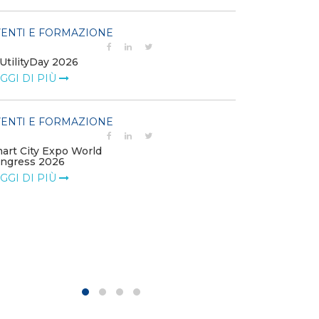
EVENTI E FO
ENTI E FORMAZIONE
Percorso Exec
UtilityDay 2026
Management
GGI DI PIÙ
LEGGI DI PIÙ
ENTI E FORMAZIONE
EVENTI E FO
art City Expo World
Forum Transiz
ngress 2026
LEGGI DI PIÙ
GGI DI PIÙ