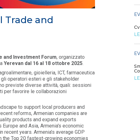
LEGGI DI PIÙ
EV
al Trade and
EVENTI E FORMAZIONE
Cv
LE
Settore elettrico del futuro: reti
e digitalizzazione
LEGGI DI PIÙ
EV
de and Investment Forum
, organizzato
 a
Yerevan dal 16 al 18 ottobre 2025
.
Sm
EVENTI E FORMAZIONE
Co
 agroalimentare, gioielleria, ICT, farmaceutica
LE
a gli operatori esteri e gli stakeholder
Tavolo di coordinamento
 previste diverse attività, quali: sessioni
Idroelettrico
 per favorire le collaborazioni
LEGGI DI PIÙ
andscape to support local producers and
 recent reforms, Armenian companies are
uality products and expand exports
ges Europe and Asia, Armenia's economic
in recent years. Armenia’s average GDP
in the Top 20 fastest-growing economies