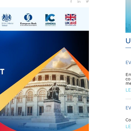
U
EVENTI E FORMAZIONE
EV
/ 16-06-
2026
En
co
Elettrificazione e flessibilità dei
me
consumi per un sistema
industriale più compe...
LE
LEGGI DI PIÙ
EV
EVENTI E FORMAZIONE
Co
Tavola Rotonda quesiti aperti
LE
sulle CACER con GSE e FIP