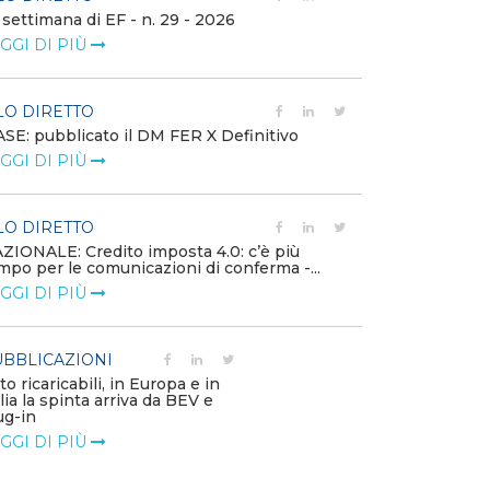
 settimana di EF - n. 29 - 2026
Bollettino dell
GGI DI PIÙ
LEGGI DI PIÙ
LO DIRETTO
EVENTI E FO
SE: pubblicato il DM FER X Definitivo
Energia in tran
GGI DI PIÙ
connesse e nuo
mercato
LEGGI DI PIÙ
LO DIRETTO
ZIONALE: Credito imposta 4.0: c’è più
mpo per le comunicazioni di conferma -...
PUBBLICAZIO
GGI DI PIÙ
Minerali critici
diventa priorit
LEGGI DI PIÙ
BBLICAZIONI
to ricaricabili, in Europa e in
alia la spinta arriva da BEV e
POLICY
ug-in
Modalità di ri
GGI DI PIÙ
corrispettivi un
delle component