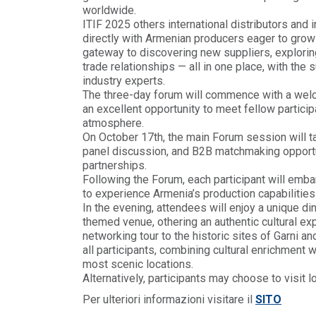
worldwide.
ITIF 2025 others international distributors and
directly with Armenian producers eager to grow 
gateway to discovering new suppliers, exploring
trade relationships — all in one place, with the
industry
experts.
The three-day forum will commence with a welc
an excellent opportunity to meet fellow partici
atmosphere.
On October 17th, the main Forum session will ta
panel discussion, and B2B matchmaking opportu
partnerships.
Following the Forum, each participant will embark
to experience Armenia’s production capabilities 
In the evening, attendees will enjoy a unique di
themed venue, othering an authentic cultural ex
networking tour to the historic sites of Garni a
all participants, combining cultural enrichment 
most scenic locations.
Alternatively, participants may choose to visit lo
Per ulteriori informazioni visitare il
SITO
POLICY