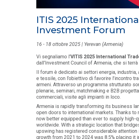
LEGGI DI PIÙ
ITIS 2025 Internation
EVENTI E FORMAZIONE
/ 17-06-
Investment Forum
2026
Direttiva UE 970/23 -
16 - 18 ottobre 2025 | Yerevan (Armenia)
trasparenza salariale e parità di
genere nell'impresa
Vi segnaliamo l'
VITIS 2025 International Tra
LEGGI DI PIÙ
dall’Investment Council of Armenia, che si terrà
Il forum è dedicato ai settori energia, industria,
e tessile, con l’obiettivo di favorire l’incontro tr
EVENTI E FORMAZIONE
armeni. Attraverso un programma strutturato sono
plenarie, seminari, matchmaking e B2B progettati
Webinar Confindustria - Gli
aspetti operativi del nuovo
commerciali, visite agli impianti in loco.
iperammortamento
Armenia is rapidly transforming its business l
LEGGI DI PIÙ
open doors to international markets. Thanks to
now better equipped than ever to supply high-q
worldwide. With a strategic location that brid
upswing has registered considerable attention 
growth from 2021 to 2024 was 8.5% placing it 