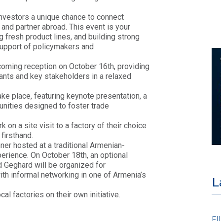
 investors a unique chance to connect
and partner abroad. This event is your
 fresh product lines, and building strong
 support of policymakers and
oming reception on October 16th, providing
pants and key stakeholders in a relaxed
ke place, featuring keynote presentation, a
nities designed to foster trade
 on a site visit to a factory of their choice
firsthand.
nner hosted at a traditional Armenian-
perience. On October 18th, an optional
nd Geghard will be organized for
with informal networking in one of Armenia’s
L
cal factories on their own initiative.
POLICY
FI