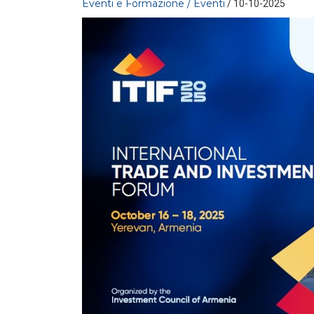
Eventi e Formazione / Eventi
/ 10-10-2025
EVENTI E FORMAZIONE
Global Solar Market Outlook
2026-2030
LEGGI DI PIÙ
EVENTI E FORMAZIONE
/ 30-06-
2026
Elettrificazione e flessibilità dei
consumi per un sistema
industriale più compe...