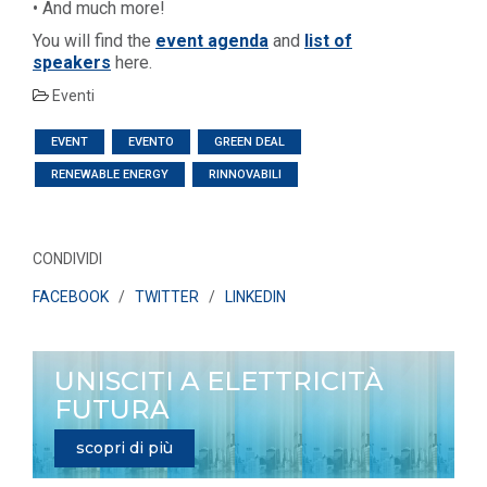
• And much more!
You will find the
event agenda
and
list of
speakers
here.
Eventi
EVENT
EVENTO
GREEN DEAL
RENEWABLE ENERGY
RINNOVABILI
CONDIVIDI
FACEBOOK
/
TWITTER
/
LINKEDIN
UNISCITI A ELETTRICITÀ
FUTURA
scopri di più