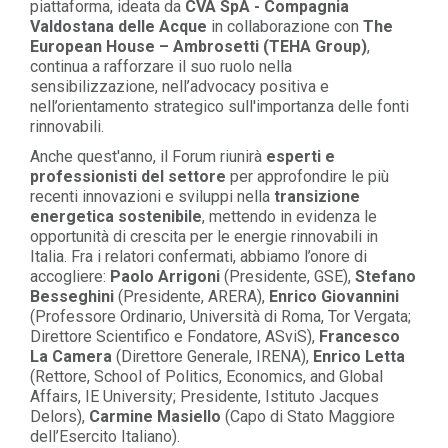
piattaforma, ideata da
CVA SpA - Compagnia
Valdostana delle Acque
in collaborazione con
The
European House – Ambrosetti (TEHA Group)
,
continua a rafforzare il suo ruolo nella
sensibilizzazione, nell’advocacy positiva e
nell’orientamento strategico sull'importanza delle fonti
rinnovabili.
Anche quest'anno, il Forum riunirà
esperti e
professionisti del settore
per approfondire le più
recenti innovazioni e sviluppi nella
transizione
energetica sostenibile
, mettendo in evidenza le
opportunità di crescita per le energie rinnovabili in
Italia. Fra i relatori confermati, abbiamo l’onore di
accogliere:
Paolo Arrigoni
(Presidente, GSE),
Stefano
Besseghini
(Presidente, ARERA),
Enrico Giovannini
(Professore Ordinario, Università di Roma, Tor Vergata;
Direttore Scientifico e Fondatore, ASviS),
Francesco
La Camera
(Direttore Generale, IRENA),
Enrico Letta
(Rettore, School of Politics, Economics, and Global
Affairs, IE University; Presidente, Istituto Jacques
Delors),
Carmine Masiello
(Capo di Stato Maggiore
dell’Esercito Italiano).