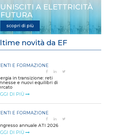
UNISCITI A ELETTRICITÀ
FUTURA
scopri di più
ltime novità da EF
ENTI E FORMAZIONE
EVENTI E FO
ergia in transizione: reti
Solar & Storage
nnesse e nuovi equilibri di
LEGGI DI PIÙ
rcato
GGI DI PIÙ
EVENTI E FO
ENTI E FORMAZIONE
NetZero Mila
2026
ngresso annuale ATI 2026
LEGGI DI PIÙ
GGI DI PIÙ