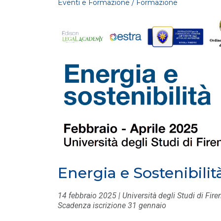
Eventi e Formazione / Formazione
EVENTI E FORMAZIONE
Global Solar Market Outlook
2026-2030
LEGGI DI PIÙ
Energia e Sostenibilit
EVENTI E FORMAZIONE
/ 30-06-
2026
14 febbraio 2025 | Università degli Studi di Fire
Elettrificazione e flessibilità dei
Scadenza iscrizione 31 gennaio
consumi per un sistema
industriale più compe...