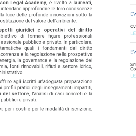
ison Legal Academy
, è rivolto a
laureati,
LEGGI DI PIÙ
e intendano approfondire le loro conoscenze
EV
alla luce delle profonde innovazioni sotto la
ostituzione del valore dell'ambiente.
EVENTI E FORMAZIONE
Cv
spetti giuridici e operativi del diritto
LE
obiettivo di formare figure professionali
Settore elettrico del futuro: reti
e digitalizzazione
essionale pubblico e privato. In particolare,
tematiche quali i fondamenti del diritto
LEGGI DI PIÙ
EV
oncorrenza e la regolazione nella prospettiva
l’energia, la governance e la regolazione dei
Sm
a, fonti rinnovabili, rifiuti e settore idrico,
EVENTI E FORMAZIONE
Co
inistrativo.
LE
Tavolo di coordinamento
ffrire agli iscritti un’adeguata preparazione
Idroelettrico
i profili pratici degli insegnamenti impartiti,
LEGGI DI PIÙ
i del settore
, l'analisi di casi concreti e la
ubblici e privati.
, per i costi e per le modalità di iscrizione,