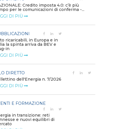
ZIONALE: Credito imposta 4.0: c’è più
Minerali critici
mpo per le comunicazioni di conferma -...
diventa priorit
GGI DI PIÙ
LEGGI DI PIÙ
BBLICAZIONI
POLICY
to ricaricabili, in Europa e in
Modalità di ri
alia la spinta arriva da BEV e
corrispettivi un
ug-in
delle component
GGI DI PIÙ
LEGGI DI PIÙ
LO DIRETTO
POLICY
llettino dell'Energia n. 7/2026
Misure transito
riduzione dei p
GGI DI PIÙ
dell’energi...
LEGGI DI PIÙ
ENTI E FORMAZIONE
POLICY
ergia in transizione: reti
Disposizioni fu
nnesse e nuovi equilibri di
riconoscimento
rcato
straordinario vo