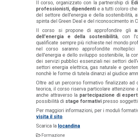
Il corso, organizzato con la partnership di
Ed
LEGGI DI PIÙ
professionisti, dipendenti
e a tutti coloro ch
del settore dell'energia e della sostenibilità, 
spinta del Green Deal e del riconoscimento in C
EVENTI E FORMAZIONE
/ 17-06-
Il corso si propone di approfondire gli
a
2026
dell'energia e della sostenibilità
, con l'
qualificate sempre più richieste nel mondo prof
Direttiva UE 970/23 -
trasparenza salariale e parità di
nel corso saranno approfondite molteplici 
genere nell'impresa
dell'energia e dello sviluppo sostenibile, la c
LEGGI DI PIÙ
dei servizi pubblici essenziali nei settori del
settori energia elettrica, gas naturale e geotermi
nonchè le forme di tutela dinanzi al giudice amm
EVENTI E FORMAZIONE
Oltre ad un percorso formativo finalizzato ad o
teorica, il corso riserva particolare attenzione a
Webinar Confindustria - Gli
anche attraverso la
partecipazione di espert
aspetti operativi del nuovo
iperammortamento
possibilità di
stage formativi
presso soggetti p
LEGGI DI PIÙ
Per maggiori informazioni, per i moduli formativi
visita il sito
.
Scarica la
locandina
Formazione