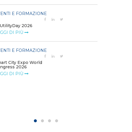
EVENTI E FO
ENTI E FORMAZIONE
Percorso Exec
UtilityDay 2026
Management
GGI DI PIÙ
LEGGI DI PIÙ
ENTI E FORMAZIONE
EVENTI E FO
art City Expo World
Forum Transiz
ngress 2026
LEGGI DI PIÙ
GGI DI PIÙ