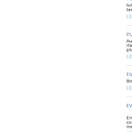
NA
te
Congresso annuale ATI 2026
LE
LEGGI DI PIÙ
PU
FILO DIRETTO
Au
GSE: nuova procedura semplificata per le
It
richieste sui certificati bianchi
pl
LEGGI DI PIÙ
LE
MEDIA
FI
Diamo il benvenuto ai nuovi
Bo
associati
LE
LEGGI DI PIÙ
EV
FILO DIRETTO
Scopri la convenzione con Age
Web Solution
En
co
LEGGI DI PIÙ
me