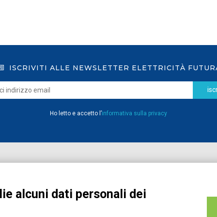
ISCRIVITI ALLE NEWSLETTER ELETTRICITÀ FUTUR
iscr
Ho letto e accetto l’
informativa sulla privacy
Home
Pubblicazioni
Registrati
Media
ie alcuni dati personali dei
MyPage
Eventi e Formazione
Chi siamo
Contatti