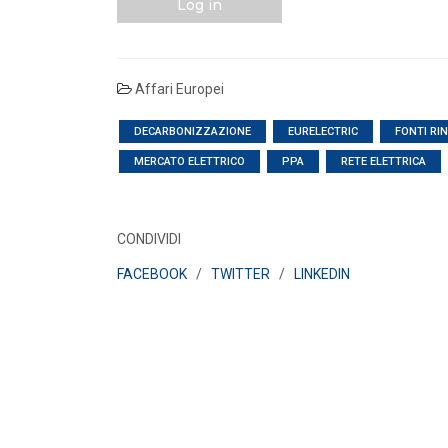
Log in
Affari Europei
DECARBONIZZAZIONE
EURELECTRIC
FONTI RI
MERCATO ELETTRICO
PPA
RETE ELETTRICA
CONDIVIDI
FACEBOOK
/
TWITTER
/
LINKEDIN
POLICY
Misure transitorie funzionali alla
riduzione dei prezzi all’ingrosso
dell’energi...
LEGGI DI PIÙ