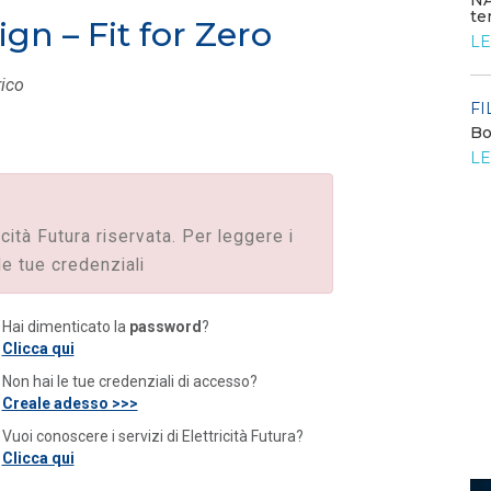
NA
te
ign – Fit for Zero
FILO DIRETTO
/ 24-07-2026
LE
Bando: si segnala quello del MIMIT per
contributi alle PMI
rico
LEGGI DI PIÙ
FI
Bo
o
LE
FILO DIRETTO
/ 23-07-2026
La settimana di EF - n. 27 - 2026
LEGGI DI PIÙ
icità Futura riservata. Per leggere i
le tue credenziali
Hai dimenticato la
password
?
Clicca qui
Non hai le tue credenziali di accesso?
Creale adesso >>>
Vuoi conoscere i servizi di Elettricità Futura?
Clicca qui