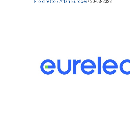
Filo diretto / Affari Europei
/ 30-03-2023
FILO DIRETTO
/ 30-07-2026
La settimana di EF - n. 28 - 2026
LEGGI DI PIÙ
FILO DIRETTO
/ 29-07-2026
NAZIONALE: In arrivo incentivi per
investimenti in Intelligenza Artificiale – L
LEGGI DI PIÙ
FILO DIRETTO
/ 29-07-2026