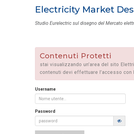
MASE: approvata la Guida operativa dei
Electricity Market Des
Certificati Bianchi
LEGGI DI PIÙ
Studio Eurelectric sul disegno del Mercato elett
FILO DIRETTO
/ 28-07-2026
Mission Innovation 2.0 | Avviso Pubblic
Bando Idrogeno
LEGGI DI PIÙ
Contenuti Protetti
stai visualizzando un’area del sito Elettr
contenuti devi effettuare l’accesso con 
Username
Password