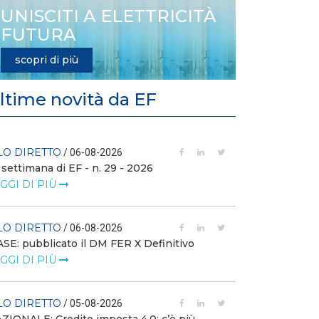
UNISCITI A ELETTRICITÀ
FUTURA
scopri di più
ltime novità da EF
LO DIRETTO
FILO DIRETTO
/ 06-08-2026
 settimana di EF - n. 29 - 2026
GSE: nuova pro
richieste sui ce
GGI DI PIÙ
LEGGI DI PIÙ
LO DIRETTO
/ 06-08-2026
FILO DIRETTO
SE: pubblicato il DM FER X Definitivo
GGI DI PIÙ
Scopri la con
Web Solution
LEGGI DI PIÙ
LO DIRETTO
/ 05-08-2026