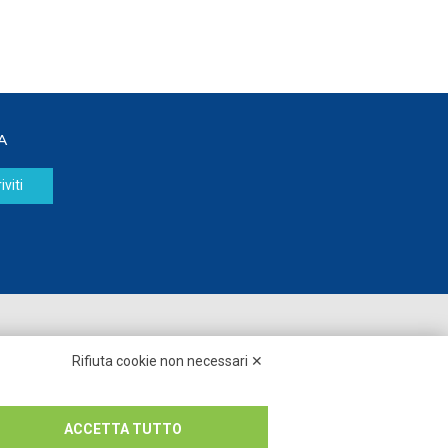
A
iviti
Seguici su:
Rifiuta cookie non necessari ✕
ACCETTA TUTTO