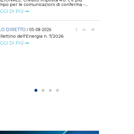
ZIONALE: Credito imposta 4.0: c’è più
mpo per le comunicazioni di conferma -...
FILO DIRETTO
GGI DI PIÙ
L'idroelettrico
GW di eolico e
nuove reti
LO DIRETTO
/ 05-08-2026
llettino dell'Energia n. 7/2026
LEGGI DI PIÙ
GGI DI PIÙ
FILO DIRETTO
MASE: al via i 
istanze di val
LEGGI DI PIÙ