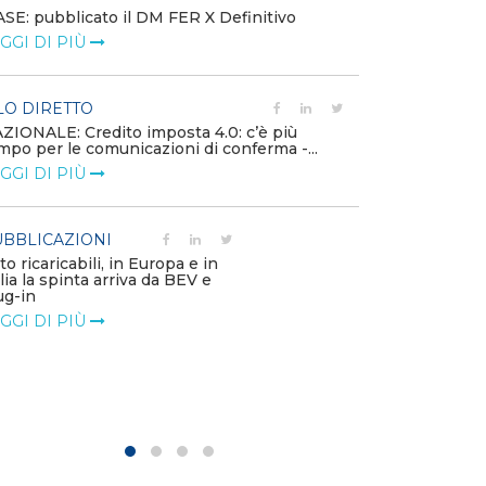
SE: pubblicato il DM FER X Definitivo
Energia in tran
GGI DI PIÙ
connesse e nuo
mercato
LEGGI DI PIÙ
LO DIRETTO
ZIONALE: Credito imposta 4.0: c’è più
mpo per le comunicazioni di conferma -...
PUBBLICAZIO
GGI DI PIÙ
Minerali critici
diventa priorit
LEGGI DI PIÙ
BBLICAZIONI
to ricaricabili, in Europa e in
alia la spinta arriva da BEV e
POLICY
ug-in
Modalità di ri
GGI DI PIÙ
corrispettivi un
delle component
LEGGI DI PIÙ