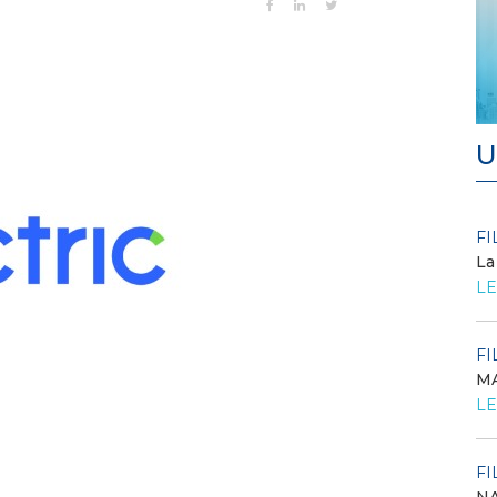
U
FILO DIRETTO
FI
/ 27-07-2026
La
Scopri la convenzione con
LE
Edenred
LEGGI DI PIÙ
FI
MA
FILO DIRETTO
/ 24-07-2026
O...
LE
GSE: Energy Release 2.0, riaperta la richiesta
di delega a Soggetti Terzi Delega...
LEGGI DI PIÙ
FI