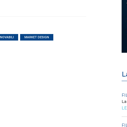
NNOVABILI
MARKET DESIGN
L
POLICY
FI
Criticità del meccanismo di
La
approvvigionamento della FCR
LE
– Allegato A.83 del Cod...
LEGGI DI PIÙ
FI