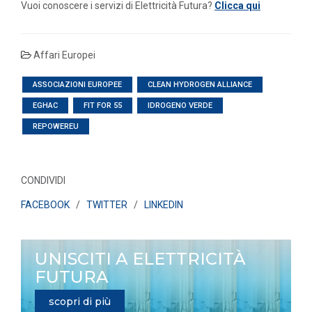
Vuoi conoscere i servizi di Elettricità Futura?
Clicca qui
Affari Europei
ASSOCIAZIONI EUROPEE
CLEAN HYDROGEN ALLIANCE
EGHAC
FIT FOR 55
IDROGENO VERDE
REPOWEREU
CONDIVIDI
FACEBOOK
/
TWITTER
/
LINKEDIN
UNISCITI A ELETTRICITÀ
FUTURA
scopri di più