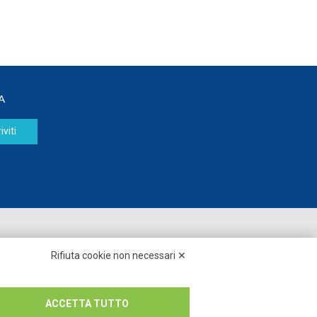
A
iviti
Seguici su:
Rifiuta cookie non necessari ✕
ACCETTA TUTTO