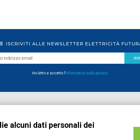
ISCRIVITI ALLE NEWSLETTER ELETTRICITÀ FUTUR
iscr
Ho letto e accetto l’
informativa sulla privacy
Home
Pubblicazioni
Registrati
Media
ie alcuni dati personali dei
MyPage
Eventi e Formazione
Chi siamo
Contatti