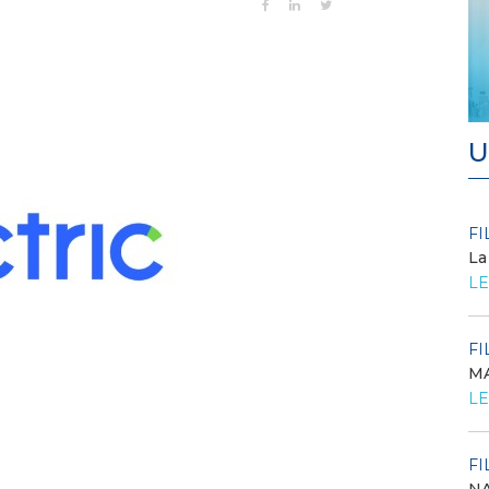
U
FILO DIRETTO
FI
/ 27-07-2026
La
Scopri la convenzione con
LE
Edenred
LEGGI DI PIÙ
FI
MA
FILO DIRETTO
/ 24-07-2026
O...
LE
GSE: Energy Release 2.0, riaperta la richiesta
di delega a Soggetti Terzi Delega...
LEGGI DI PIÙ
FI