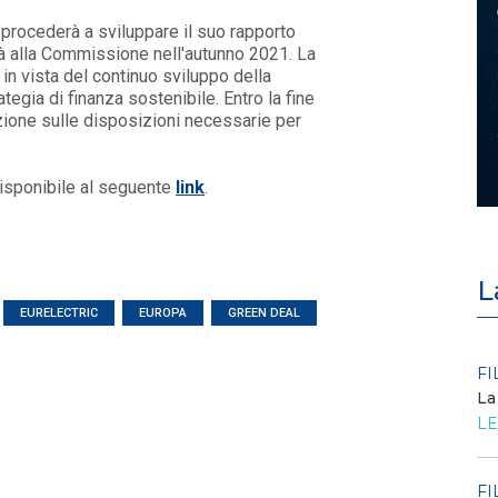
a procederà a sviluppare il suo rapporto
rà alla Commissione nell'autunno 2021. La
in vista del continuo sviluppo della
egia di finanza sostenibile. Entro la fine
ione sulle disposizioni necessarie per
 disponibile al seguente
link
.
L
EURELECTRIC
EUROPA
GREEN DEAL
POLICY
FI
Criticità del meccanismo di
La
approvvigionamento della FCR
LE
– Allegato A.83 del Cod...
LEGGI DI PIÙ
FI