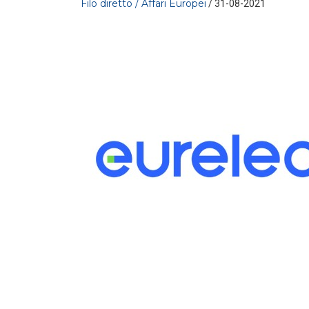
Filo diretto / Affari Europei
/ 31-08-2021
FILO DIRETTO
/ 30-07-2026
La settimana di EF - n. 28 - 2026
LEGGI DI PIÙ
FILO DIRETTO
/ 29-07-2026
NAZIONALE: In arrivo incentivi per
investimenti in Intelligenza Artificiale – L
LEGGI DI PIÙ
FILO DIRETTO
/ 29-07-2026