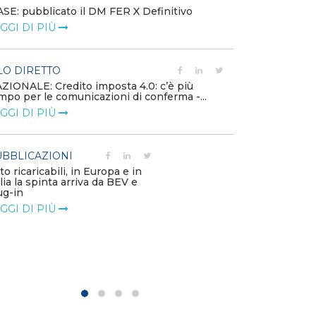
SE: pubblicato il DM FER X Definitivo
Energia in tran
GGI DI PIÙ
connesse e nuo
mercato
LEGGI DI PIÙ
LO DIRETTO
ZIONALE: Credito imposta 4.0: c’è più
mpo per le comunicazioni di conferma -...
PUBBLICAZIO
GGI DI PIÙ
Minerali critici
diventa priorit
LEGGI DI PIÙ
BBLICAZIONI
to ricaricabili, in Europa e in
alia la spinta arriva da BEV e
POLICY
ug-in
Modalità di ri
GGI DI PIÙ
corrispettivi un
delle component
LEGGI DI PIÙ