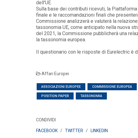
dell'UE.
Sulla base dei contributi ricevuti, la Piattaform
finale e le raccomandazioni finali che presente
Commissione analizzerà e valuterà la relazione 
tassonomia UE, come anticipato nella nuova strat
del 2021, la Commissione pubblicherà una relaz
la tassonomia europea.
Il questionario con le risposte di Eurelectric è
Affari Europei
ASSOCIAZIONI EUROPEE
COMMISSIONE EUROPEA
POSITION PAPER
TASSONOMIA
POLICY
Misure transitorie funzionali alla
riduzione dei prezzi all’ingrosso
dell’energi...
CONDIVIDI
LEGGI DI PIÙ
FACEBOOK
/
TWITTER
/
LINKEDIN