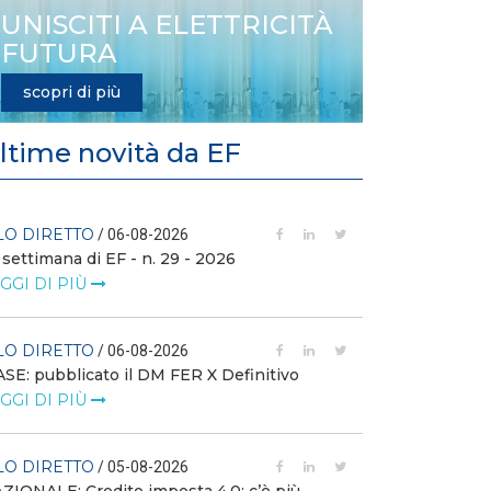
UNISCITI A ELETTRICITÀ
FUTURA
scopri di più
ltime novità da EF
LO DIRETTO
FILO DIRETTO
/ 06-08-2026
 settimana di EF - n. 29 - 2026
GSE: nuova pro
richieste sui ce
GGI DI PIÙ
LEGGI DI PIÙ
LO DIRETTO
/ 06-08-2026
FILO DIRETTO
SE: pubblicato il DM FER X Definitivo
GGI DI PIÙ
Scopri la con
Web Solution
LEGGI DI PIÙ
LO DIRETTO
/ 05-08-2026