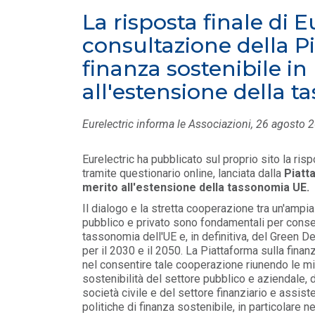
MASE: approvata la Guida operativa dei
La risposta finale di E
Certificati Bianchi
LEGGI DI PIÙ
consultazione della P
finanza sostenibile in
FILO DIRETTO
/ 28-07-2026
all'estensione della 
Mission Innovation 2.0 | Avviso Pubblic
Bando Idrogeno
LEGGI DI PIÙ
Eurelectric informa le Associazioni, 26 agosto 
Eurelectric ha pubblicato sul proprio sito la risp
tramite questionario online, lanciata dalla
Piatt
merito all'estensione della tassonomia UE.
Il dialogo e la stretta cooperazione tra un'ampi
pubblico e privato sono fondamentali per conseg
tassonomia dell'UE e, in definitiva, del Green De
per il 2030 e il 2050. La Piattaforma sulla fina
nel consentire tale cooperazione riunendo le mi
sostenibilità del settore pubblico e aziendale, 
società civile e del settore finanziario e assi
politiche di finanza sostenibile, in particolare n