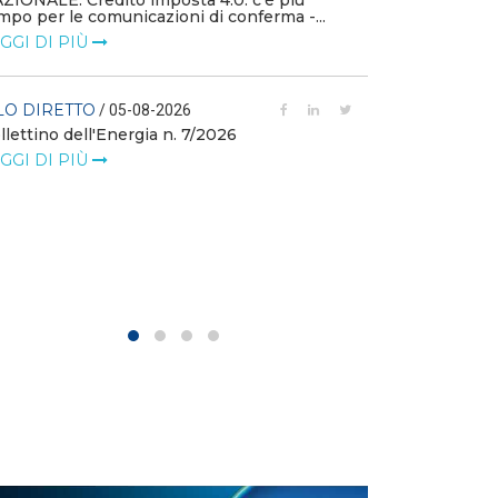
ZIONALE: Credito imposta 4.0: c’è più
mpo per le comunicazioni di conferma -...
FILO DIRETTO
GGI DI PIÙ
L'idroelettrico
GW di eolico e
nuove reti
LO DIRETTO
/ 05-08-2026
llettino dell'Energia n. 7/2026
LEGGI DI PIÙ
GGI DI PIÙ
FILO DIRETTO
MASE: al via i 
istanze di val
LEGGI DI PIÙ