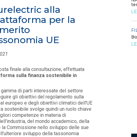
NA
te
urelectric alla
FILO DIRETTO
/ 24-07-2026
LE
Bando: si segnala quello del MIMIT per
iattaforma per la
contributi alle PMI
LEGGI DI PIÙ
 merito
FI
tassonomia UE
Bo
o
LE
FILO DIRETTO
/ 23-07-2026
La settimana di EF - n. 27 - 2026
2021
LEGGI DI PIÙ
osta finale alla consultazione, effettuata
aforma sulla
finanza sostenibile in
a gamma di parti interessate del settore
uire gli obiettivi del regolamento sulla
al europeo e degli obiettivi climatici dell'UE
nza sostenibile svolge quindi un ruolo chiave
gliori competenze in materia di
dell'industria, del mondo accademico, della
ste la Commissione nello sviluppo delle sue
ell'ulteriore sviluppo della tassonomia