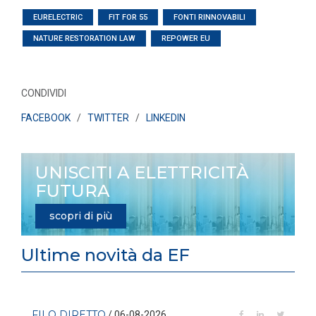
EURELECTRIC
FIT FOR 55
FONTI RINNOVABILI
NATURE RESTORATION LAW
REPOWER EU
CONDIVIDI
FACEBOOK
/
TWITTER
/
LINKEDIN
UNISCITI A ELETTRICITÀ
FUTURA
scopri di più
Ultime novità da EF
FILO DIRETTO
/ 06-08-2026