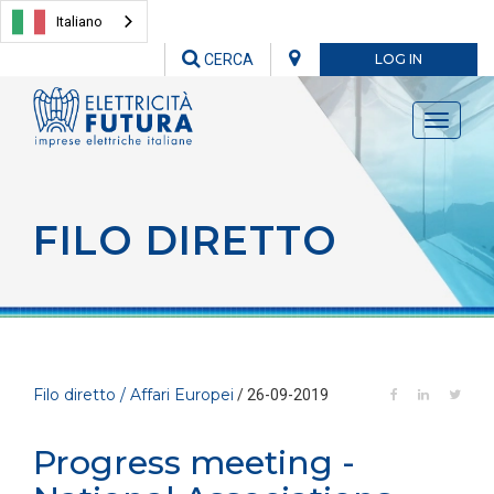
Italiano
CERCA
LOG IN
Toggle
navigati
FILO DIRETTO
Filo diretto / Affari Europei
/ 26-09-2019
Progress meeting -