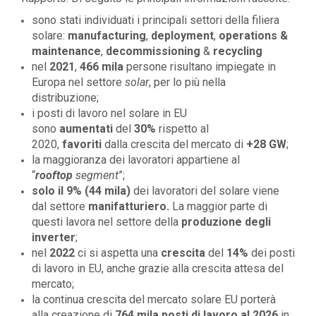
sono stati individuati i principali settori della filiera
solare:
manufacturing
,
deployment
,
operations &
maintenance
,
decommissioning
&
recycling
nel
2021
,
466 mila
persone risultano
impiegate in
Europa nel settore
solar
, per lo più nella
distribuzione;
i posti di lavoro nel solare in EU
sono
aumentati
del
30%
rispetto al
2020,
favoriti
dalla crescita del mercato di
+28 GW
;
la maggioranza dei lavoratori appartiene al
“
rooftop
segment
”;
solo
il 9% (44 mila)
dei lavoratori del solare viene
dal settore
manifatturiero.
La maggior parte di
questi lavora nel settore della
produzione degli
inverter
;
nel
2022
ci si aspetta una
crescita
del
14%
dei posti
di lavoro in EU, anche grazie alla crescita attesa del
mercato;
la continua crescita del mercato solare EU porterà
alla creazione di
764 mila posti di lavoro al 2026
in