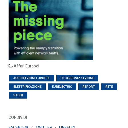
Affari Europei
ASSOCIAZIONI EUROPEE
DECARBONIZZAZIONE
ELETTRIFICAZIONE
EURELECTRIC
REPORT
RETE
STUDI
CONDIVIDI
FACEBOOK
/
TWITTER
/
LINKEDIN