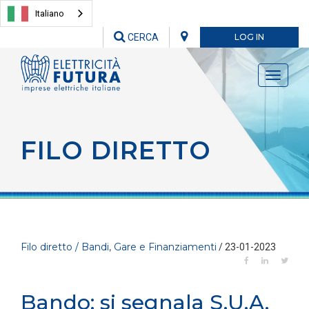
Italiano
CERCA
LOG IN
Toggle
navigati
FILO DIRETTO
Filo diretto / Bandi, Gare e Finanziamenti
/ 23-01-2023
Bando: si segnala S.U.A.