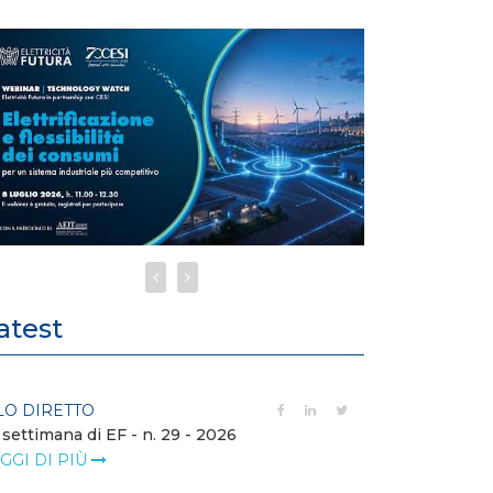
atest
LO DIRETTO
FILO DIRETTO
 settimana di EF - n. 29 - 2026
Bollettino dell
GGI DI PIÙ
LEGGI DI PIÙ