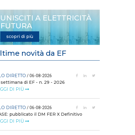
UNISCITI A ELETTRICITÀ
FUTURA
scopri di più
ltime novità da EF
LO DIRETTO
FILO DIRETTO
/ 06-08-2026
 settimana di EF - n. 29 - 2026
GSE: nuova pro
richieste sui ce
GGI DI PIÙ
LEGGI DI PIÙ
LO DIRETTO
/ 06-08-2026
FILO DIRETTO
SE: pubblicato il DM FER X Definitivo
GGI DI PIÙ
Scopri la con
Web Solution