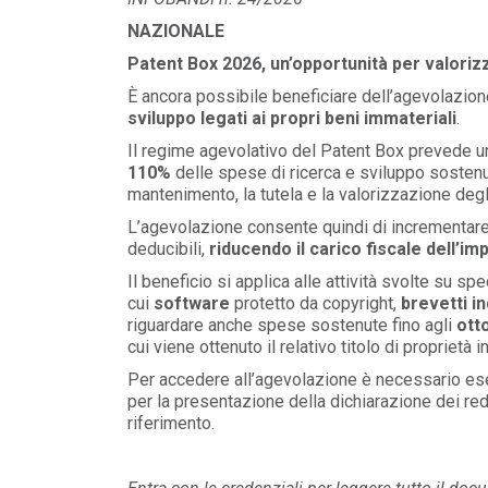
NAZIONALE
FILO DIRETTO
/ 29-07-2026
MASE: approvata la Guida operativa dei
Patent Box 2026, un’opportunità per valorizz
Certificati Bianchi
È ancora possibile beneficiare dell’agevolazion
LEGGI DI PIÙ
sviluppo legati ai propri beni immateriali
.
Il regime agevolativo del Patent Box prevede u
FILO DIRETTO
/ 28-07-2026
110%
delle spese di ricerca e sviluppo sostenut
Mission Innovation 2.0 | Avviso Pubblic
mantenimento, la tutela e la valorizzazione degl
Bando Idrogeno
L’agevolazione consente quindi di incrementare 
LEGGI DI PIÙ
deducibili,
riducendo il carico fiscale dell’im
Il beneficio si applica alle attività svolte su spe
cui
software
protetto da copyright,
brevetti in
riguardare anche spese sostenute fino agli
ott
cui viene ottenuto il relativo titolo di proprietà i
Per accedere all’agevolazione è necessario eser
per la presentazione della dichiarazione dei redd
riferimento.