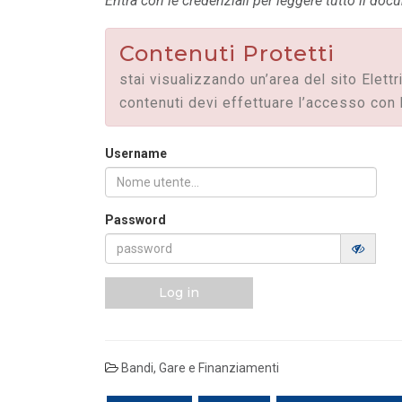
Entra con le credenziali per leggere tutto il do
Contenuti Protetti
stai visualizzando un’area del sito Elettr
contenuti devi effettuare l’accesso con 
Username
Password
Log in
POLICY
Misure transitorie funzionali alla
riduzione dei prezzi all’ingrosso
Bandi, Gare e Finanziamenti
dell’energi...