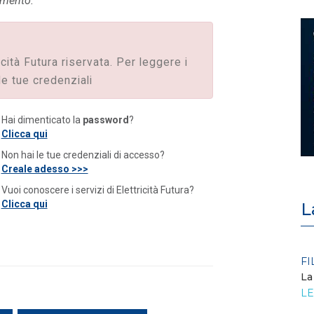
cumento.
icità Futura riservata. Per leggere i
le tue credenziali
Hai dimenticato la
password
?
Clicca qui
Non hai le tue credenziali di accesso?
Creale adesso >>>
Vuoi conoscere i servizi di Elettricità Futura?
Clicca qui
L
POLICY
FI
Criticità del meccanismo di
La
approvvigionamento della FCR
LE
– Allegato A.83 del Cod...