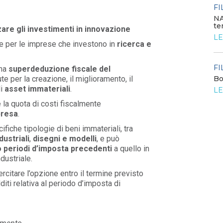
LEGGI DI PIÙ
FI
NA
te
are gli investimenti in innovazione
FILO DIRETTO
/ 24-07-2026
LE
Bando: si segnala quello del MIMIT per
e per le imprese che investono in
ricerca e
contributi alle PMI
LEGGI DI PIÙ
FI
na
superdeduzione fiscale del
e per la creazione, il miglioramento, il
Bo
o
i
asset immateriali
.
LE
FILO DIRETTO
/ 23-07-2026
La settimana di EF - n. 27 - 2026
la quota di costi fiscalmente
presa
.
LEGGI DI PIÙ
cifiche tipologie di beni immateriali, tra
dustriali
,
disegni e modelli
, e può
o periodi d’imposta precedenti
a quello in
ndustriale.
citare l’opzione entro il termine previsto
iti relativa al periodo d’imposta di