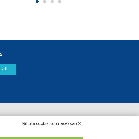
A
iviti
Seguici su:
Rifiuta cookie non necessari ✕