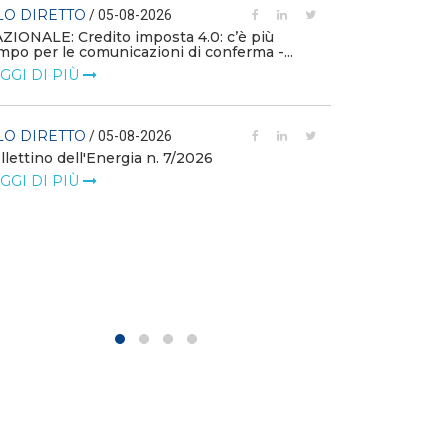
LEGGI DI PIÙ
LO DIRETTO
/ 05-08-2026
ZIONALE: Credito imposta 4.0: c’è più
mpo per le comunicazioni di conferma -...
FILO DIRETTO
GGI DI PIÙ
L'idroelettrico
GW di eolico e
nuove reti
LO DIRETTO
/ 05-08-2026
llettino dell'Energia n. 7/2026
LEGGI DI PIÙ
GGI DI PIÙ
FILO DIRETTO
MASE: al via i 
istanze di val
LEGGI DI PIÙ