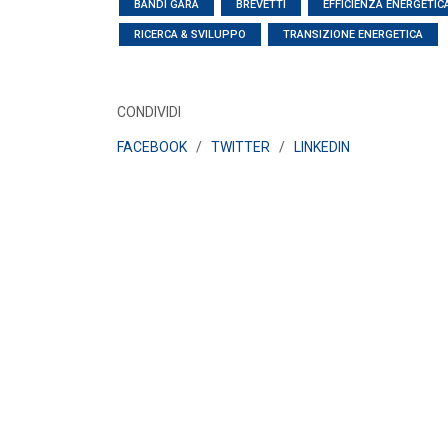
LEGGI DI PIÙ
BANDI GARA
BREVETTI
EFFICIENZA ENERGETIC
RICERCA & SVILUPPO
TRANSIZIONE ENERGETICA
POLICY
Disposizioni funzionali al
riconoscimento del contributo
straordinario volontari...
CONDIVIDI
LEGGI DI PIÙ
FACEBOOK
/
TWITTER
/
LINKEDIN
POLICY
Sezione degli annunci qualificati
della Bacheca PPA e ruolo del
GSE come garante...
LEGGI DI PIÙ
POLICY
Aggiornamento Allegato A.18 e
Capitolo 1A del Codice di Rete
LEGGI DI PIÙ