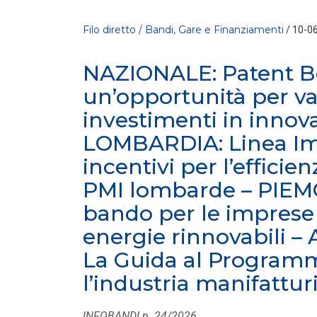
Filo diretto / Bandi, Gare e Finanziamenti
/ 10-0
NAZIONALE: Patent B
un’opportunità per val
investimenti in innov
LOMBARDIA: Linea Imp
incentivi per l’efficie
FILO DIRETTO
/ 30-07-2026
PMI lombarde – PIE
La settimana di EF - n. 28 - 2026
bando per le imprese
LEGGI DI PIÙ
energie rinnovabili
FILO DIRETTO
La Guida al Programm
/ 29-07-2026
NAZIONALE: In arrivo incentivi per
l’industria manifattur
investimenti in Intelligenza Artificiale – L
LEGGI DI PIÙ
INFOBANDI n. 24/2026