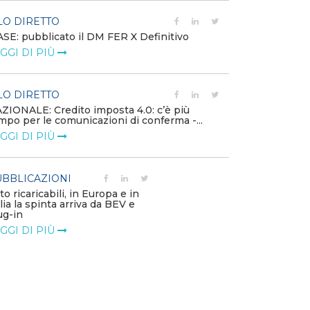
LO DIRETTO
EVENTI E FO
SE: pubblicato il DM FER X Definitivo
Energia in tran
GGI DI PIÙ
connesse e nuo
mercato
LEGGI DI PIÙ
LO DIRETTO
ZIONALE: Credito imposta 4.0: c’è più
mpo per le comunicazioni di conferma -...
PUBBLICAZIO
GGI DI PIÙ
Minerali critici
diventa priorit
LEGGI DI PIÙ
BBLICAZIONI
to ricaricabili, in Europa e in
alia la spinta arriva da BEV e
POLICY
ug-in
Modalità di ri
GGI DI PIÙ
corrispettivi un
delle component
LEGGI DI PIÙ