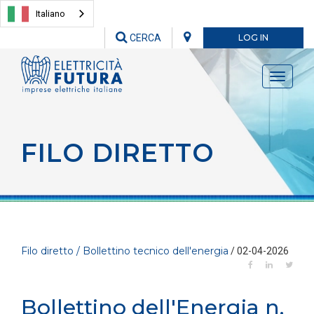
Italiano
CERCA
LOG IN
Toggle
navigati
FILO DIRETTO
Filo diretto / Bollettino tecnico dell'energia
/ 02-04-2026
Bollettino dell'Energia n.