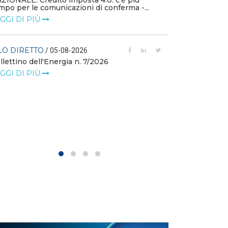
ZIONALE: Credito imposta 4.0: c’è più
mpo per le comunicazioni di conferma -...
FILO DIRETTO
GGI DI PIÙ
L'idroelettrico
GW di eolico e
nuove reti
LO DIRETTO
/ 05-08-2026
llettino dell'Energia n. 7/2026
LEGGI DI PIÙ
GGI DI PIÙ
FILO DIRETTO
MASE: al via i 
istanze di val
LEGGI DI PIÙ