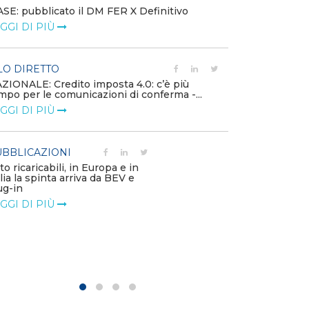
SE: pubblicato il DM FER X Definitivo
Energia in tran
GGI DI PIÙ
connesse e nuo
mercato
LEGGI DI PIÙ
LO DIRETTO
ZIONALE: Credito imposta 4.0: c’è più
mpo per le comunicazioni di conferma -...
PUBBLICAZIO
GGI DI PIÙ
Minerali critici
diventa priorit
LEGGI DI PIÙ
BBLICAZIONI
to ricaricabili, in Europa e in
alia la spinta arriva da BEV e
POLICY
ug-in
Modalità di ri
GGI DI PIÙ
corrispettivi un
delle component
LEGGI DI PIÙ