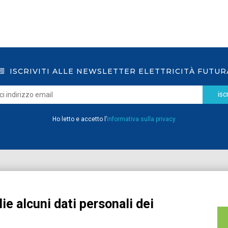
ISCRIVITI ALLE NEWSLETTER ELETTRICITÀ FUTUR
iscr
Ho letto e accetto l’
informativa sulla privacy
Home
Pubblicazioni
Registrati
Media
ie alcuni dati personali dei
MyPage
Eventi e Formazione
Chi siamo
Contatti