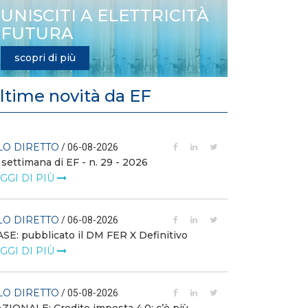
UNISCITI A ELETTRICITÀ
FUTURA
scopri di più
ltime novità da EF
LO DIRETTO
FILO DIRETTO
/ 06-08-2026
 settimana di EF - n. 29 - 2026
GSE: nuova pro
richieste sui ce
GGI DI PIÙ
LEGGI DI PIÙ
LO DIRETTO
/ 06-08-2026
FILO DIRETTO
SE: pubblicato il DM FER X Definitivo
GGI DI PIÙ
Scopri la con
Web Solution
LEGGI DI PIÙ
LO DIRETTO
/ 05-08-2026