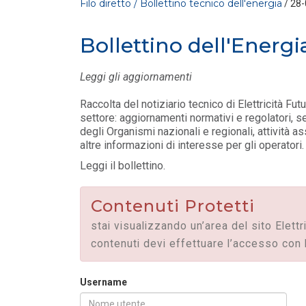
Filo diretto / Bollettino tecnico dell'energia
/ 28
Bollettino dell'Energi
Leggi gli aggiornamenti
Raccolta del notiziario tecnico di Elettricità Fut
settore: aggiornamenti normativi e regolatori, 
degli Organismi nazionali e regionali, attività ass
altre informazioni di interesse per gli operatori.
FILO DIRETTO
/ 30-07-2026
La settimana di EF - n. 28 - 2026
Leggi il bollettino.
LEGGI DI PIÙ
Contenuti Protetti
FILO DIRETTO
/ 29-07-2026
stai visualizzando un’area del sito Elettr
NAZIONALE: In arrivo incentivi per
contenuti devi effettuare l’accesso con 
investimenti in Intelligenza Artificiale – L
LEGGI DI PIÙ
Username
FILO DIRETTO
/ 29-07-2026