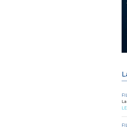
L
POLICY
FI
Criticità del meccanismo di
La
approvvigionamento della FCR
LE
– Allegato A.83 del Cod...
LEGGI DI PIÙ
FI