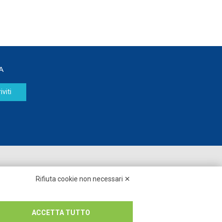
A
iviti
Seguici su:
Rifiuta cookie non necessari ✕
ACCETTA TUTTO