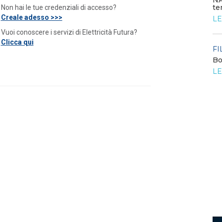
NA
te
Non hai le tue credenziali di accesso?
FILO DIRETTO
/ 24-07-2026
Creale adesso >>>
LE
Bando: si segnala quello del MIMIT per
contributi alle PMI
Vuoi conoscere i servizi di Elettricità Futura?
Clicca qui
LEGGI DI PIÙ
FI
Bo
o
LE
FILO DIRETTO
/ 23-07-2026
La settimana di EF - n. 27 - 2026
LEGGI DI PIÙ