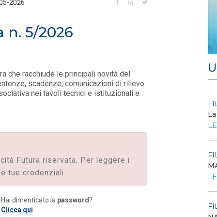
-05-2026
a n. 5/2026
U
ura che racchiude le principali novità del
sentenze, scadenze, comunicazioni di rilievo
ociativa nei tavoli tecnici e istituzionali e
FILO DIRETTO
FI
/ 27-07-2026
La
Scopri la convenzione con
LE
Edenred
LEGGI DI PIÙ
FI
icità Futura riservata. Per leggere i
MA
FILO DIRETTO
/ 24-07-2026
le tue credenziali
O...
LE
GSE: Energy Release 2.0, riaperta la richiesta
di delega a Soggetti Terzi Delega...
Hai dimenticato la
LEGGI DI PIÙ
password
?
FI
Clicca qui