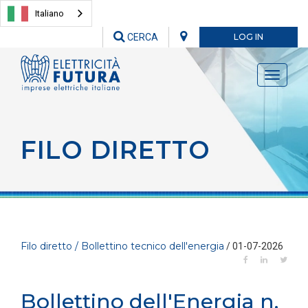
Italiano
CERCA
LOG IN
Toggle
navigati
FILO DIRETTO
Filo diretto / Bollettino tecnico dell'energia
/ 01-07-2026
Bollettino dell'Energia n.